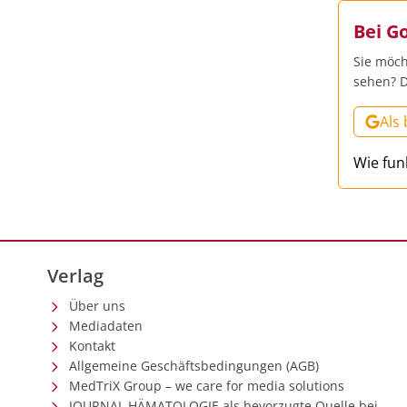
Bei G
Sie möch
sehen? D
Als
Wie fun
Verlag
Über uns
Mediadaten
Kontakt
Allgemeine Geschäftsbedingungen (AGB)
MedTriX Group – we care for media solutions
JOURNAL HÄMATOLOGIE als bevorzugte Quelle bei