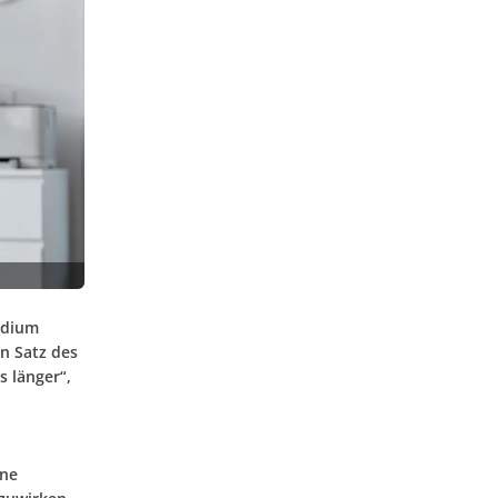
adium
en Satz des
s länger“,
ine