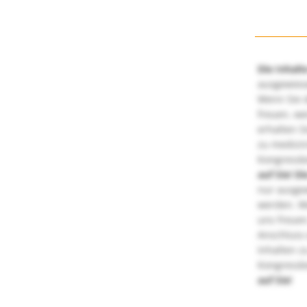
Die Inhalt
ausgewies
Wenn Sie d
freuen, we
erhalten S
zu medizi
Kongressbe
auf Sie!
Di
nur ausge
werden. We
uns freuen
Anschluss 
Inhalten z
Kongressbe
auf Sie!