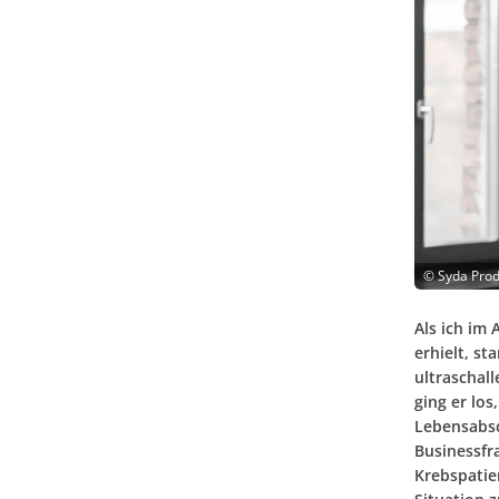
©
Syda Prod
Als ich im
erhielt, s
ultraschall
ging er lo
Lebensabsch
Businessfr
Krebspatie