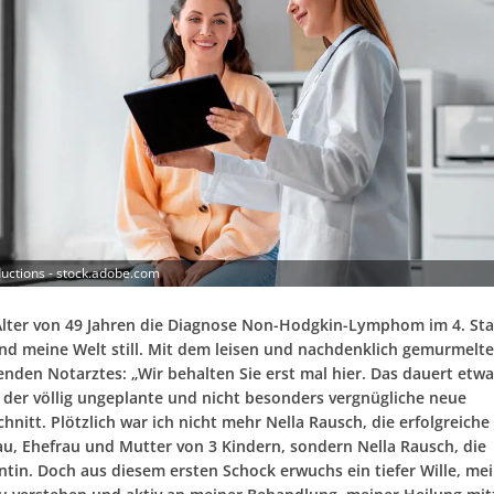
uctions - stock.adobe.com
 Alter von 49 Jahren die Diagnose Non-Hodgkin-Lymphom im 4. St
tand meine Welt still. Mit dem leisen und nachdenklich gemurmelt
enden Notarztes: „Wir behalten Sie erst mal hier. Das dauert etwa
s, der völlig ungeplante und nicht besonders vergnügliche neue
nitt. Plötzlich war ich nicht mehr Nella Rausch, die erfolgreiche
au, Ehefrau und Mutter von 3 Kindern, sondern Nella Rausch, die
ntin. Doch aus diesem ersten Schock erwuchs ein tiefer Wille, me