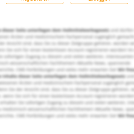
e dieser Seite unterliegen dem Heilmittelwerbegesetz
und dürfen
enen Ärzten und medizinischem Fachpersonal zugänglich gemach
er Ansicht sind, dass Sie zu dieser Zielgruppe gehören, würden w
nn Sie sich für einen kostenlosen Account registrieren würden! Im
ie sofortigen Zugang zu diesem und vielen weiteren, interessanten
nisch-wissenschaftlichen Fachthemen! Aktuelle News, spannende
richte, CME-Fortbildungen und vieles mehr erwarten Sie!
Wir fre
e Inhalte dieser Seite unterliegen dem Heilmittelwerbegesetz
und
wiesenen Ärzten und medizinischem Fachpersonal zugänglich ge
nn Sie der Ansicht sind, dass Sie zu dieser Zielgruppe gehören, 
, wenn Sie sich für einen kostenlosen Account registrieren würden
erhalten Sie sofortigen Zugang zu diesem und vielen weiteren, in
u medizinisch-wissenschaftlichen Fachthemen! Aktuelle News, sp
richte, CME-Fortbildungen und vieles mehr erwarten Sie!
Wir fre