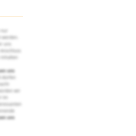
 nur
t werden.
ir uns
 Anschluss
 Inhalten
uen uns
 dürfen
macht
würden wir
! Im
teressanten
annende
uen uns