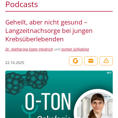
Podcasts
Geheilt, aber nicht gesund –
Langzeitnachsorge bei jungen
Krebsüberlebenden
Dr. Katharina Egger-Heidrich
und
Jochen Schlabing
22.10.2025