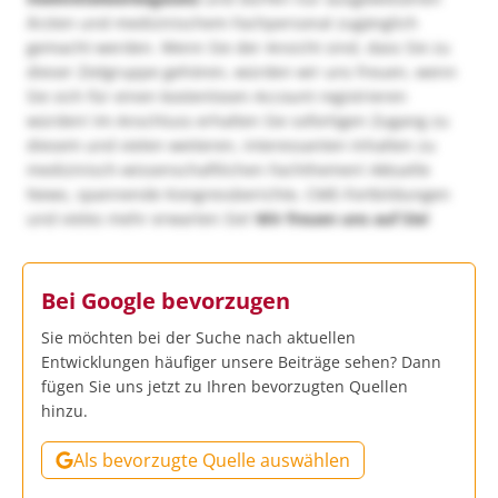
Ärzten und medizinischem Fachpersonal zugänglich
gemacht werden. Wenn Sie der Ansicht sind, dass Sie zu
dieser Zielgruppe gehören, würden wir uns freuen, wenn
Sie sich für einen kostenlosen Account registrieren
würden! Im Anschluss erhalten Sie sofortigen Zugang zu
diesem und vielen weiteren, interessanten Inhalten zu
medizinisch-wissenschaftlichen Fachthemen! Aktuelle
News, spannende Kongressberichte, CME-Fortbildungen
und vieles mehr erwarten Sie!
Wir freuen uns auf Sie!
Bei Google bevorzugen
Sie möchten bei der Suche nach aktuellen
Entwicklungen häufiger unsere Beiträge sehen? Dann
fügen Sie uns jetzt zu Ihren bevorzugten Quellen
hinzu.
Als bevorzugte Quelle auswählen