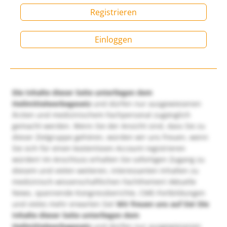
Registrieren
Einloggen
Die Inhalte dieser Seite unterliegen dem
Heilmittelwerbegesetz
und dürfen nur ausgewiesenen
Ärzten und medizinischem Fachpersonal zugänglich
gemacht werden. Wenn Sie der Ansicht sind, dass Sie zu
dieser Zielgruppe gehören, würden wir uns freuen, wenn
Sie sich für einen kostenlosen Account registrieren
würden! Im Anschluss erhalten Sie sofortigen Zugang zu
diesem und vielen weiteren, interessanten Inhalten zu
medizinisch-wissenschaftlichen Fachthemen! Aktuelle
News, spannende Kongressberichte, CME-Fortbildungen
und vieles mehr erwarten Sie!
Wir freuen uns auf Sie!
Die
Inhalte dieser Seite unterliegen dem
Heilmittelwerbegesetz
und dürfen nur ausgewiesenen