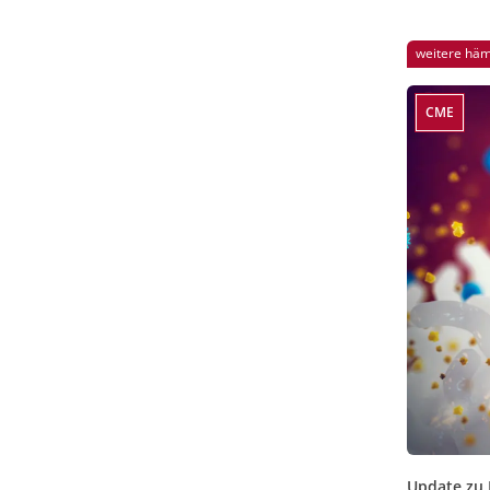
weitere häm
CME
Update zu 