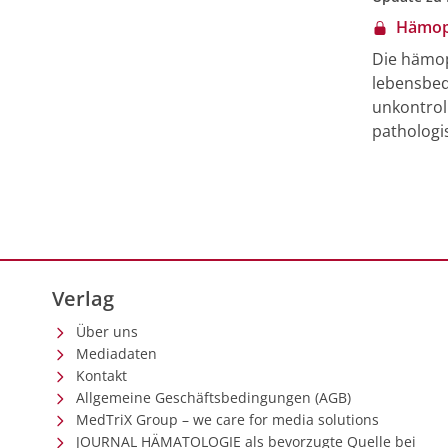
Hämoph
Die hämop
lebensbed
unkontrol
pathologi
HLH wird 
immunregu
klassifizi
klinisch 
Klinisch i
Fieber, Zy
Verlag
Fällen ge
Infektion
Über uns
rheumatis
Mediadaten
Terminus
Kontakt
zunehmend
Allgemeine Geschäftsbedingungen (AGB)
bispezifi
MedTriX Group – we care for media solutions
JOURNAL HÄMATOLOGIE als bevorzugte Quelle bei
beschriebe