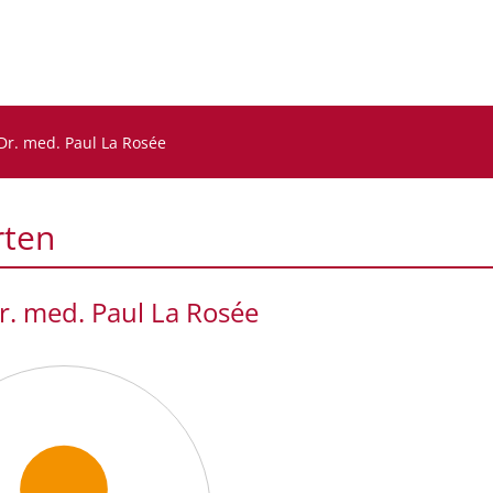
 Dr. med. Paul La Rosée
rten
Dr. med. Paul La Rosée