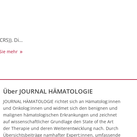
CRS)). Die
in
 Sie mehr
 erblich)
ndesalter
 HLH vor.
tehend aus
en meisten
Über JOURNAL HÄMATOLOGIE
ten werden
lter) und
JOURNAL HÄMATOLOGIE richtet sich an Hämatolog:innen
der
und Onkolog:innen und widmet sich den benignen und
Mit dem
malignen hämatologischen Erkrankungen und zeichnet
n) und
auf wissenschaftlicher Grundlage den State of the Art
äufe
der Therapie und deren Weiterentwicklung nach. Durch
ated HLH-
Übersichtsbeiträge namhafter Expert:innen, umfassende