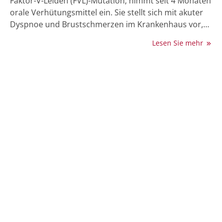
Faktor-V-Leiden (FVL)-Mutation, nimmt seit 4 Monaten
orale Verhütungsmittel ein. Sie stellt sich mit akuter
Dyspnoe und Brustschmerzen im Krankenhaus vor,
wo eine Lungenembolie diagnostiziert wird. Wie Dr.
Lesen Sie mehr
Sushil Rayamajhi, Pensacola, USA, und sein Team der
jungen Patientin helfen konnten, erfahren Sie im
folgenden Bericht.