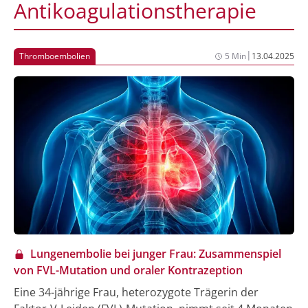
Antikoagulationstherapie
|
Thromboembolien
5 Min
13.04.2025
Lungenembolie bei junger Frau: Zusammenspiel
von FVL-Mutation und oraler Kontrazeption
Eine 34-jährige Frau, heterozygote Trägerin der