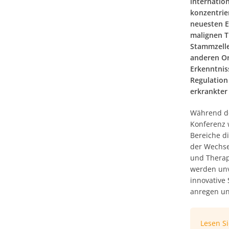
internatio
konzentrier
neuesten E
malignen T
Stammzelle
anderen Or
Erkenntnis
Regulation
erkrankter
Während de
Konferenz 
Bereiche di
der Wechse
und Therap
werden unv
innovative
anregen un
Lesen S