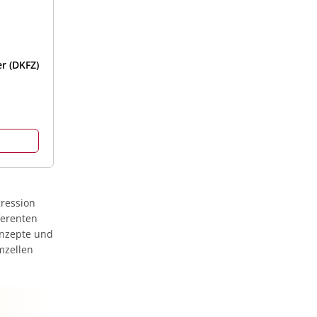
r (DKFZ)
ression
ferenten
onzepte und
mzellen