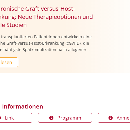
hronische Graft-versus-Host-
nkung: Neue Therapieoptionen und
le Studien
transplantierten Patient:innen entwickeln eine
he Graft-versus-Host-Erkrankung (cGvHD), die
e häufigste Spätkomplikation nach allogener
ltransplantation (alloSCT) darstellt. Neben
 lesen
div der Grund-erkrankung ist sie die wichtigste
für Morbidität und Mortalität (ca. 25%) nach
ntation. In der Mehrzahl der Fälle manifestiert
 cGvHD 3 Monate bis 2 Jahre nach alloSCT. In
ten 2 Jahrzehnten hat die Inzidenz der cGvHD
men, was u.a. dem steigenden Patientenalter
 zunehmenden Anzahl nicht verwandter
 Informationen
:innen zugerechnet wird [1].
Link
Programm
Anme