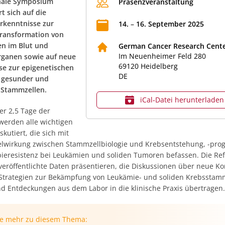
nale Symposium
Präsenzveranstaltung
t sich auf die
rkenntnisse zur
14
.
–
16
.
September
2025
ransformation von
n im Blut und
German Cancer Research Cente
Im Neuenheimer Feld 280
ganen sowie auf neue
69120
Heidelberg
se zur epigenetischen
DE
 gesunder und
 Stammzellen.
iCal‑Datei herunterladen
r 2,5 Tage der
werden alle wichtigen
skutiert, die sich mit
lwirkung zwischen Stammzellbiologie und Krebsentstehung, -prog
ieresistenz bei Leukämien und soliden Tumoren befassen. Die Re
eröffentlichte Daten präsentieren, die Diskussionen über neue K
 Strategien zur Bekämpfung von Leukämie- und soliden Krebsstam
d Entdeckungen aus dem Labor in die klinische Praxis übertragen.
ie mehr zu diesem Thema: