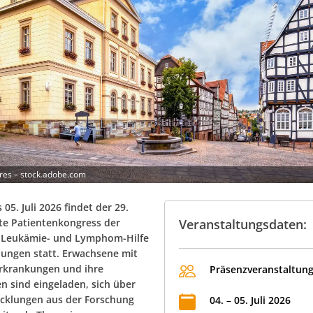
res – stock.adobe.com
 05. Juli 2026 findet der 29.
e Patientenkongress der
Veranstaltungsdaten:
 Leukämie- und Lymphom-Hilfe
dungen statt. Erwachsene mit
rkrankungen und ihre
Präsenzveranstaltun
n sind eingeladen, sich über
cklungen aus der Forschung
04
.
–
05
.
Juli
2026