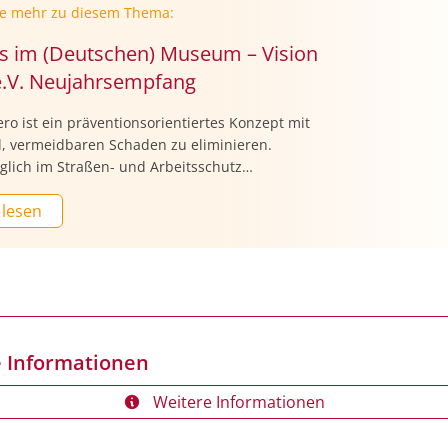
ie mehr zu diesem Thema:
s im (Deutschen) Museum – Vision
e.V. Neujahrsempfang
ero ist ein präventionsorientiertes Konzept mit
l, vermeidbaren Schaden zu eliminieren.
glich im Straßen- und Arbeitsschutz
t, überträgt die Vision Zero Oncology dieses
 lesen
nzip auf die Krebsmedizin: Ziel ist die
rung vermeidbarer Krebserkrankungen und -
le sowie verspäteter Diagnosen durch
tische, gerechte und evidenzbasierte
en. Auf dem Neujahrsempfang der Vision
., der am 22. Januar 2026 im Deutschen
in München stattfand, diskutierten
 Informationen
innen darüber, was die Onkologie heute und in
nft wirklich braucht.
Weitere Informationen