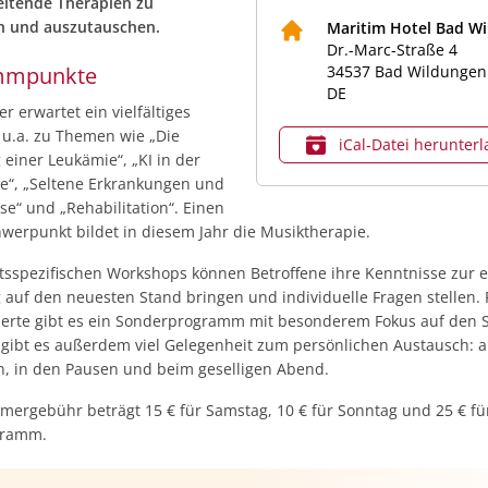
eitende Therapien zu
n und auszutauschen.
Maritim Hotel Bad W
Dr.-Marc-Straße 4
mmpunkte
34537
Bad Wildungen
DE
r erwartet ein vielfältiges
u.a. zu Themen wie „Die
iCal‑Datei herunter
einer Leukämie“, „KI in der
e“, „Seltene Erkrankungen und
se“ und „Rehabilitation“. Einen
erpunkt bildet in diesem Jahr die Musiktherapie.
itsspezifischen Workshops können Betroffene ihre Kenntnisse zur 
 auf den neuesten Stand bringen und individuelle Fragen stellen. 
ierte gibt es ein Sonderprogramm mit besonderem Fokus auf den S
gibt es außerdem viel Gelegenheit zum persönlichen Austausch: 
n, in den Pausen und beim geselligen Abend.
hmergebühr beträgt 15 € für Samstag, 10 € für Sonntag und 25 € fü
gramm.