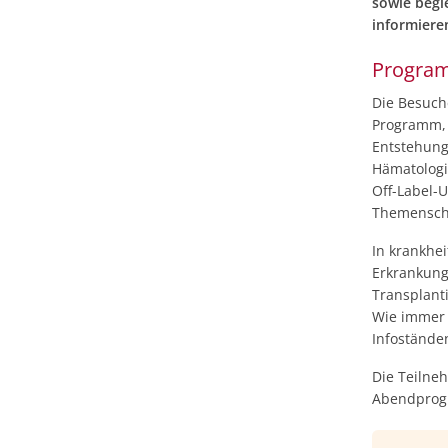
sowie begl
informiere
Progra
Die Besuche
Programm, 
Entstehung 
Hämatologi
Off-Label-U
Themenschw
In krankhe
Erkrankung
Transplant
Wie immer 
Infostände
Die Teilne
Abendpro