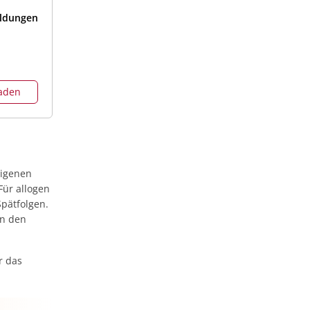
ildungen
laden
eigenen
Für allogen
pätfolgen.
an den
r das