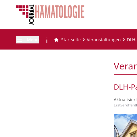
Menü
Startseite
Veranstaltungen
DLH-
Vera
DLH-Pa
Aktualisier
Erstveröffent