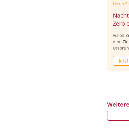
Lesen S
Nacht
Zero 
Vision Z
dem Zie
Ursprün
angewand
Jetzt
Grundpri
Minimie
todesfäl
systema
Maßnahm
Zero e.V
Museum 
Weitere
Expert:
der Zuku