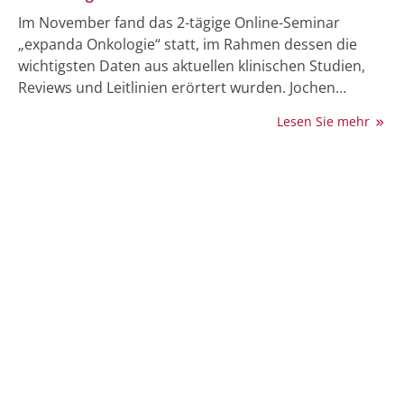
Im November fand das 2-tägige Online-Seminar
„expanda Onkologie“ statt, im Rahmen dessen die
wichtigsten Daten aus aktuellen klinischen Studien,
Reviews und Leitlinien erörtert wurden. Jochen
Schlabing, Teamleiter Onkologie/Hämatologie in der
Lesen Sie mehr
MedTriX Group, sprach mit einem der
wissenschaftlichen Leiter des digitalen Events, Prof.
Dr. Christian Buske, Ulm, über dessen persönliche
Highlights zu den Themenbereichen Lymphome und
chronische lymphatische Leukämie (CLL).