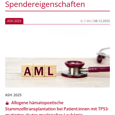
Spendereigenschaften
|
ASH 2025
2 Min
08.12.2025
ASH 2025
Allogene hämatopoetische
Stammzelltransplantation bei Patient:innen mit TP53-
mutierter akuter myeloischer Leukämie