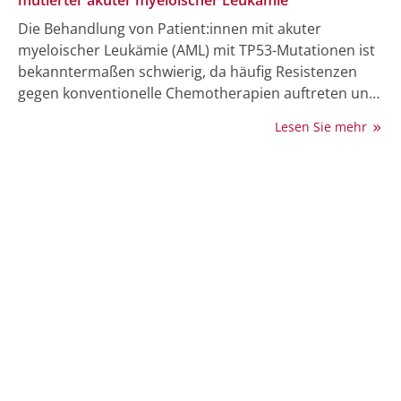
Die Behandlung von Patient:innen mit akuter
myeloischer Leukämie (AML) mit TP53-Mutationen ist
bekanntermaßen schwierig, da häufig Resistenzen
gegen konventionelle Chemotherapien auftreten und
die Prognose dadurch eher schlecht ausfällt. Der
Lesen Sie mehr
potenzielle Nutzen einer allogenen
hämatopoetischen Stammzelltransplantation (allo-
HCT) für Patient:innen mit aktiver Erkrankung ist nach
wie vor unzureichend geklärt. Während des
diesjährigen ASH-Kongresses wurde diesbezüglich
eine Analyse von AML-Patient:innen aus dem EBMT-
Register vorgestellt (1).