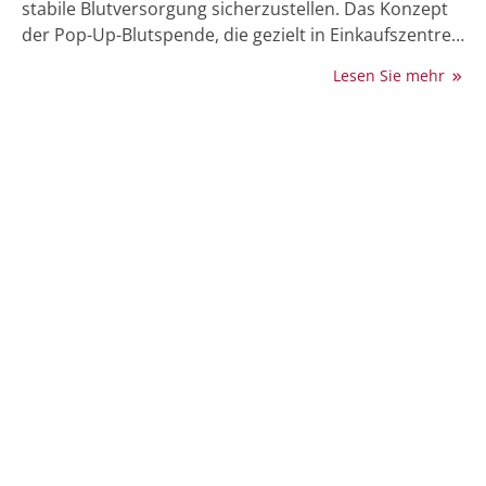
stabile Blutversorgung sicherzustellen. Das Konzept
der Pop-Up-Blutspende, die gezielt in Einkaufszentren
eingerichtet werden, spricht besonders junge, bislang
Lesen Sie mehr
weniger erreichte Zielgruppen an. Diese Pop-Up-
Blutspenden bieten eine unkomplizierte und flexible
Möglichkeit, Blut zu spenden, und zeigen bereits jetzt
vielversprechende Ergebnisse in Bezug auf die
Steigerung der Spendebereitschaft und die Erhöhung
der Reichweite.