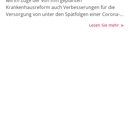
will im Zuge der von ihm geplanten
Krankenhausreform auch Verbesserungen für die
Versorgung von unter den Spätfolgen einer Corona-
Infektion leidenden Menschen auf den Weg bringen.
Lesen Sie mehr
Durch die Reform solle etwa der Aufbau von Long
COVID-Spezialambulanzen gefördert werden, sagte
Lauterbach in einer Videobotschaft während eines
Long-COVID-Kongresses in Jena. Diese Ambulanzen
würden speziell für die Versorgung komplexer Fälle
benötigt. „Dafür haben wir noch nicht ausreichend
die Strukturen.“