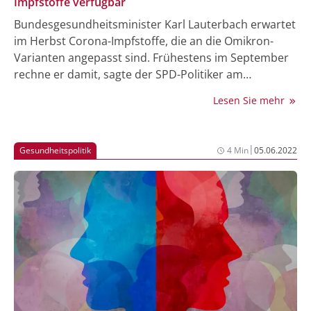
Impfstoffe verfügbar
Bundesgesundheitsminister Karl Lauterbach erwartet
im Herbst Corona-Impfstoffe, die an die Omikron-
Varianten angepasst sind. Frühestens im September
rechne er damit, sagte der SPD-Politiker am
Donnerstag im Deutschlandfunk. Daran werde
Lesen Sie mehr
intensiv gearbeitet. Es gebe vielversprechende Daten
von Moderna, auch mit Biontech sei man im Kontakt.
Er sei zuversichtlich, dass es sehr gute angepasste
|
Gesundheitspolitik
4 Min
05.06.2022
Impfstoffe geben werde.