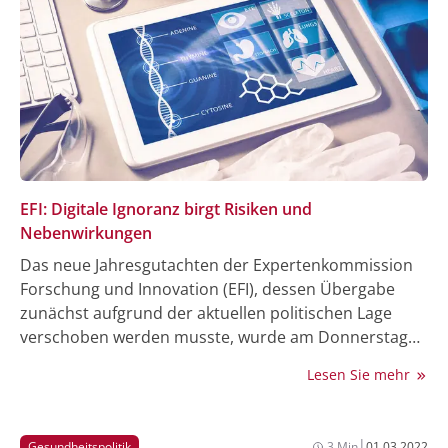
Selbstbetrug und eine Selbstlüge.“ Das müsse
überwunden werden.
EFI: Digitale Ignoranz birgt Risiken und
Nebenwirkungen
Das neue Jahresgutachten der Expertenkommission
Forschung und Innovation (EFI), dessen Übergabe
zunächst aufgrund der aktuellen politischen Lage
verschoben werden musste, wurde am Donnerstag
an Ministerin Stark-Watzinger überreicht. Es hebt u.a.
Lesen Sie mehr
den erheblichen Rückstand Deutschlands bei der
Digitalisierung des Gesundheitswesens hervor.
|
Gesundheitspolitik
3 Min
01.03.2022