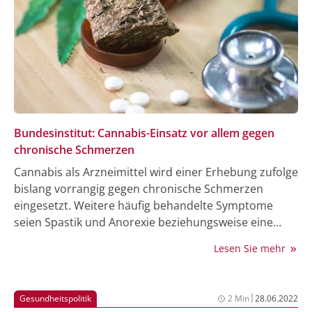
Bundesinstitut: Cannabis-Einsatz vor allem gegen
chronische Schmerzen
Cannabis als Arzneimittel wird einer Erhebung zufolge
bislang vorrangig gegen chronische Schmerzen
eingesetzt. Weitere häufig behandelte Symptome
seien Spastik und Anorexie beziehungsweise eine
bestimmte Art von Gewichtsverlust (Wasting), teilte
Lesen Sie mehr
das Bundesinstitut für Arzneimittel und
Medizinprodukte in Bonn mit. Bezogen auf alle
Cannabis-Arzneimittel seien die behandelten
|
Gesundheitspolitik
2 Min
28.06.2022
Personen im Durchschnitt 57 Jahre alt und in der