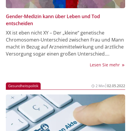
Gender-Medizin kann über Leben und Tod
entscheiden
XX ist eben nicht XY – Der „kleine“ genetische
Chromosomen-Unterschied zwischen Frau und Mann
macht in Bezug auf Arzneimittelwirkung und ärztliche
Versorgung sogar einen großen Unterschied.
Professorin Vera Regitz-Zagrosek, die in Deutschland
Lesen Sie mehr
als Vorreiterin der Gendermedizin gilt, beklagt im
aktuellen Mitgliedermagazin aktiv+ der KKH
Kaufmännische Krankenkasse, dass nach wie vor zu
|
Gesundheitspolitik
2 Min
02.05.2022
wenige Mediziner solche geschlechtsspezifischen
Unterschiede kennen, „die über Leben und Tod
entscheiden können“.