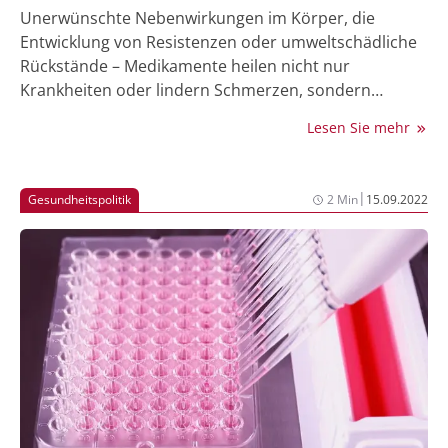
Unerwünschte Nebenwirkungen im Körper, die
Entwicklung von Resistenzen oder umweltschädliche
Rückstände – Medikamente heilen nicht nur
Krankheiten oder lindern Schmerzen, sondern
können auch negative Auswirkungen für Mensch und
Lesen Sie mehr
Umwelt haben. Verringern könnten das medizinische
Wirkstoffe, die nur an ihrem Einsatzort im Körper
aktiviert werden. Einem Forschungsteam aus
|
Gesundheitspolitik
2 Min
15.09.2022
Pharmazie und Chemie der Christian-Albrechts-
Universität zu Kiel (CAU) ist es jetzt gemeinsam mit
Kolleginnen und Kollegen aus Barcelona und Glasgow
gelungen, ein per Licht aktivierbares Östrogen zu
entwickeln. So kann die biologische Wirkung des
Geschlechtshormons auf einen Bereich begrenzt
werden, der deutlich kleiner ist als eine Zelle. Ihre
Ergebnisse hat das Forschungsteam kürzlich im
renommierten Journal of the American Chemical
Society veröffentlicht.