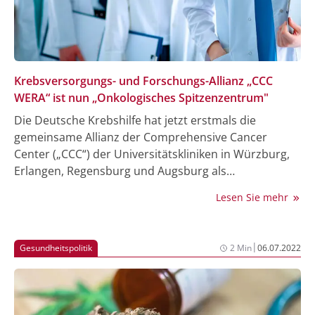
Kernstück.“
Krebsversorgungs- und Forschungs-Allianz „CCC
WERA“ ist nun „Onkologisches Spitzenzentrum"
Die Deutsche Krebshilfe hat jetzt erstmals die
gemeinsame Allianz der Comprehensive Cancer
Center („CCC“) der Universitätskliniken in Würzburg,
Erlangen, Regensburg und Augsburg als
„Onkologisches Spitzenzentrum“ der Krebshilfe
Lesen Sie mehr
ausgezeichnet. Damit verbunden ist eine Förderung
von 6,2 Millionen Euro bis 2026 für die gemeinsame
Allianz „CCC WERA“. WERA steht für die
|
Gesundheitspolitik
2 Min
06.07.2022
Anfangsbuchstaben der beteiligten Unikliniken.
Gemeinsam decken sie ein Versorgungsgebiet von 8
Millionen Menschen ab.