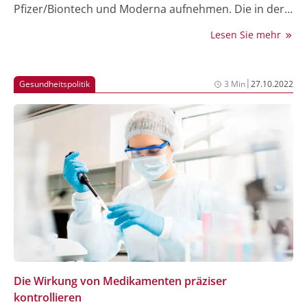
Pfizer/Biontech und Moderna aufnehmen. Die in der
Analyse beobachteten Beschwerden seien zumeist
Lesen Sie mehr
vorübergehend und nicht schwerwiegend. Es gebe
auch keinerlei Hinweise, dass sie negative
Auswirkungen auf die Fruchtbarkeit hätten.
|
Gesundheitspolitik
3 Min
27.10.2022
Die Wirkung von Medikamenten präziser
kontrollieren