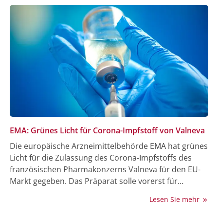
Mehrzahl weiblich, hieß es.
EMA: Grünes Licht für Corona-Impfstoff von Valneva
Die europäische Arzneimittelbehörde EMA hat grünes
Licht für die Zulassung des Corona-Impfstoffs des
französischen Pharmakonzerns Valneva für den EU-
Markt gegeben. Das Präparat solle vorerst für
Menschen von 18 bis 50 Jahre zugelassen werden,
Lesen Sie mehr
teilte die EMA am 23. Juni in Amsterdam mit. Offiziell
muss nun noch die EU-Kommission zustimmen, das