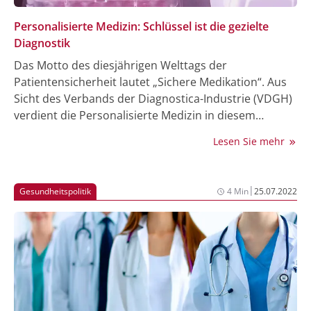
Personalisierte Medizin: Schlüssel ist die gezielte
Diagnostik
Das Motto des diesjährigen Welttags der
Patientensicherheit lautet „Sichere Medikation“. Aus
Sicht des Verbands der Diagnostica-Industrie (VDGH)
verdient die Personalisierte Medizin in diesem
Zusammenhang besondere Aufmerksamkeit. Indem
Lesen Sie mehr
Diagnostik und Medikation auf den jeweiligen
Patienten zugeschnitten werden, steigt der Nutzen
einer Arzneimitteltherapie und zeitgleich sinkt das
|
Gesundheitspolitik
4 Min
25.07.2022
Risiko durch beispielsweise geringere
Nebenwirkungen. VDGH-Geschäftsführer Dr. Martin
Walger betont: „Der Schlüssel zur Personalisierten
Medizin liegt in der gezielten Diagnostik. Vor allem bei
der Behandlung von Krebserkrankungen ist der
Einsatz molekularer Labordiagnostik für die
Therapieentscheidung ein unverzichtbares