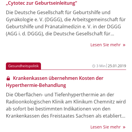
„Cytotec zur Geburtseinleitung“
Die Deutsche Gesellschaft für Geburtshilfe und
Gynäkologie e. V. (DGGG), die Arbeitsgemeinschaft für
Geburtshilfe und Pränatalmedizin e. V. in der DGGG
(AGG i. d. DGGG), die Deutsche Gesellschaft für
Perinatale Medizin (DPGM) e. V., die Deutsche
Lesen Sie mehr
Gesellschaft für Pränatal- und Geburtsmedizin e. V.
(DGPGM) sowie die Bundesarbeitsgemeinschaft
Leitender Ärztinnen und Ärzte in der Geburtshilfe und
|
Gesundheitspolitik
3 Min
25.01.2019
Frauenheilkunde e. V. (BLFG) möchten zur
Berichterstattung über &bdquo;Cytotec zur
Krankenkassen übernehmen Kosten der
Geburtseinleitung&ldquo; Stellung nehmen.
Hyperthermie-Behandlung
Die Oberflächen- und Tiefenhyperthermie an der
Radioonkologischen Klinik am Klinikum Chemnitz wird
ab sofort bei bestimmten Indikationen von den
Krankenkassen des Freistaates Sachsen als etablierte
zusätzliche Therapiemaßnahme anerkannt und diese
Lesen Sie mehr
erklären sich prinzipiell zur Kostenübernahme bereit.