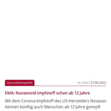
aber gilt als Formsache. Dies wird der 6. Impfstoff
gegen das Corona-Virus in der EU.
|
Gesundheitspolitik
2 Min
27.06.2022
EMA: Nuvaxovid-Impfstoff schon ab 12 Jahre
Mit dem Corona-Impfstoff des US-Herstellers Novavax
können künftig auch Menschen ab 12 Jahre geimpft