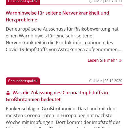
|
Gesundheitspolitik
2 Min
16.07.2021
Versorgung sowie weiteren Anwendungsbereichen. In
die neue Version flossen 46 Vorschläge ein, zumeist
Warnhinweise für seltene Nervenkrankheit und
von medizinischen Fachgesellschaften, Fachleuten
Herzprobleme
aus der Ärzteschaft, Krankenkassen und Kliniken
Der europäische Ausschuss für Risikobewertung hat
sowie aus weiteren Organisationen der
einen Warnhinweis für eine sehr seltene
Selbstverwaltung im Gesundheitswesen.
Nervenkrankheit in die Produktinformationen des
Covid-19-Impfstoffs von AstraZeneca aufgenommen.
Das geht aus dem Sicherheitsbericht des Paul-Ehrlich-
Lesen Sie mehr
Instituts, der am Donnerstag in Langen (Hessen)
veröffentlicht wurde. Beim Guillain-Barré-Syndroms
(GBS) werden durch eine überschießende
|
Gesundheitspolitik
4 Min
03.12.2020
Autoimmunreaktion Nerven geschädigt, so dass sie
keine Reize mehr übertragen können.
Was die Zulassung des Corona-Impfstoffs in
Großbritannien bedeutet
Paukenschlag in Großbritannien: Das Land mit den
meisten Corona-Toten in Europa beginnt nächste
Woche mit Impfungen. Dort kommt der Impfstoff des