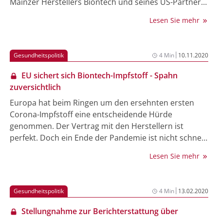
Mainzer Herstellers Biontech und seines US-Partners
Pfizer zum Einsatz &ndash; weitere Länder könnten
Lesen Sie mehr
bald folgen.
|
Gesundheitspolitik
4 Min
10.11.2020
EU sichert sich Biontech-Impfstoff - Spahn
zuversichtlich
Europa hat beim Ringen um den ersehnten ersten
Corona-Impfstoff eine entscheidende Hürde
genommen. Der Vertrag mit den Herstellern ist
perfekt. Doch ein Ende der Pandemie ist nicht schnell
in Sicht.
Lesen Sie mehr
|
Gesundheitspolitik
4 Min
13.02.2020
Stellungnahme zur Berichterstattung über