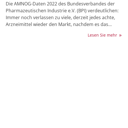
Die AMNOG-Daten 2022 des Bundesverbandes der
Pharmazeutischen Industrie e.V. (BPI) verdeutlichen:
Immer noch verlassen zu viele, derzeit jedes achte,
Arzneimittel wieder den Markt, nachdem es das
AMNOG-Verfahren durchlaufen hat. Damit stehen
Lesen Sie mehr
diese Innovationen den Patientinnen und Patienten
hierzulande nicht mehr zur Verfügung. Das GKV-
Finanzstabilisierungsgesetz könnte diesen Trend
noch verstärken.