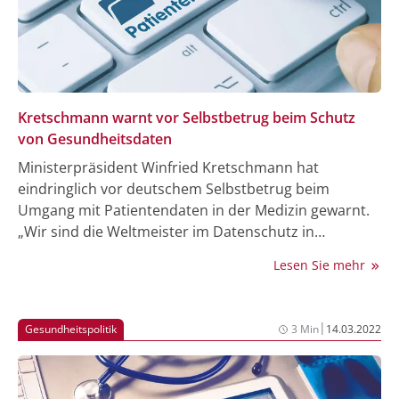
Kretschmann warnt vor Selbstbetrug beim Schutz
von Gesundheitsdaten
Ministerpräsident Winfried Kretschmann hat
eindringlich vor deutschem Selbstbetrug beim
Umgang mit Patientendaten in der Medizin gewarnt.
„Wir sind die Weltmeister im Datenschutz in
Deutschland“, sagte der Grünen-Politiker am Freitag
Lesen Sie mehr
bei einem Besuch des weltgrößten Pharmakonzerns
Roche im schweizerischen Basel. Das sei auch gut so,
dürfe aber nicht dazu führen, dass klinische Studien
|
Gesundheitspolitik
3 Min
14.03.2022
ins Ausland verlegt würden. „Wenn bei uns die
Standards zu hoch sind, dann geht man nach Peru –
das ist ja eine Art Datenkolonialismus. Das ist