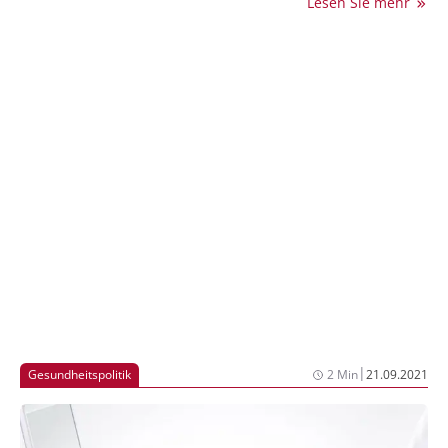
Lesen Sie mehr
als Frauen. Mehr als 8 von 10 Menschen sind zudem
überzeugt, dass auch Krankheitssymptome
geschlechterspezifisch sind. Gleichzeitig erhalten 67%
der 1.000 Befragten von Ärzten keine Informationen
über unterschiedliche Wirkungen von Medikamenten
auf Frauen und Männer. Aus Sicht der Befragten wird
dies weder in der Forschung noch im Arztgespräch
ausreichend berücksichtigt.
|
Gesundheitspolitik
2 Min
21.09.2021