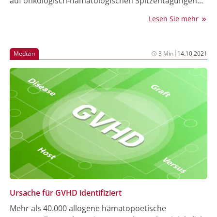
auf onkologisch-hämatologischen Spitzentagungen
zu therapeutischen Optionen und
Lesen Sie mehr
molekularbiologischen Verfahren in der klinischen
Onkologie und Hämatologie ebnet den Weg zu neuen
Behandlungschancen für einzelne Patientengruppen.
|
Medizin
3 Min
14.10.2021
Im Juni diesen Jahres fanden mit dem ASCO (Annual
Meeting der American Society of Clinical Oncology)
vom 2. bis 6. Juni 2023 in Chicago (USA) und dem EHA
(Kongress der European Hematology Association)
vom 8. bis 11. Juni 2023 in Frankfurt 2 der wichtigsten
internationalen onkologisch-hämatologischen
Kongresse statt.
Ursache für GVHD identifiziert
Mehr als 40.000 allogene hämatopoetische