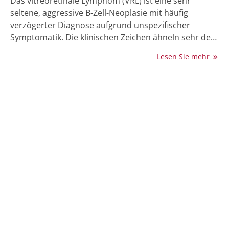
Das vitreoretinale Lymphom (VRL) ist eine sehr
seltene, aggressive B-Zell-Neoplasie mit häufig
verzögerter Diagnose aufgrund unspezifischer
Symptomatik. Die klinischen Zeichen ähneln sehr der
deutlich häufigeren Uveitis intermedia. Biologisch
Lesen Sie mehr
wird das VRL als Variante des primären diffus-
großzelligen B-Zell-Lymphoms (DLBCL) des zentralen
Nervensystems (ZNS) gesehen; eine weitere
Beteiligung des ZNS ist daher häufig. Diagnostischer
Goldstandard ist die Pars-plana-Vitrektomie mit
zytologischer, immunzytologischer und molekularer
Aufarbeitung des Glaskörperaspirats. Im Gegensatz
zur konventionellen Diagnostik zeigen neue
molekulare Analysen wie das Mutationsprofiling und
miRNA-Bestimmung das Potenzial für eine hohe
diagnostische Genauigkeit. Eine standardisierte
Therapie gibt es für das VRL nicht; es kommen sowohl
lokale Ansätze wie intravitreale ­Methotrexat- und
Rituximab-Applikationen als auch systemische