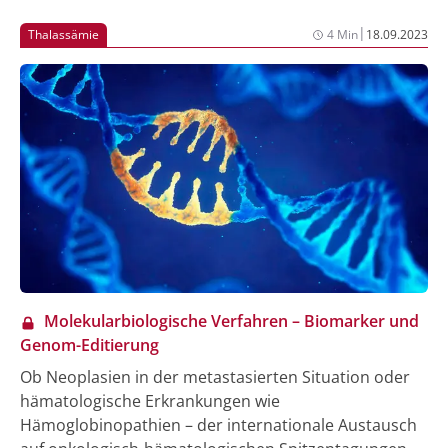
Therapien zur Anwendung. Ein personalisiertes
Therapieangebot soll daher immer interdisziplinär in
|
Thalassämie
4 Min
18.09.2023
einem spezialisierten Lymphomboard gefunden
werden. Die von der Deutschen Krebshilfe geförderte,
multizentrische, prospektive DECODE VRL-Studie
validiert aktuell eine standardisierte molekulare
Diagnostik, um die bisher hohe Rate falsch-negativer
Ergebnisse zu reduzieren und die Diagnosestellung
zu beschleunigen.
Molekularbiologische Verfahren – Biomarker und
Genom-Editierung
Ob Neoplasien in der metastasierten Situation oder
hämatologische Erkrankungen wie
Hämoglobinopathien – der internationale Austausch