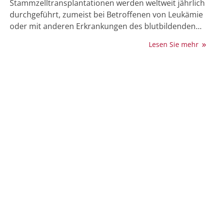
Stammzelltransplantationen werden weltweit jährlich
durchgeführt, zumeist bei Betroffenen von Leukämie
oder mit anderen Erkrankungen des blutbildenden
Systems. Sehr häufig kommt es dabei zur Spender-
Lesen Sie mehr
gegen-Empfänger-Reaktion, einer entzündlichen
Erkrankung, die unterschiedliche Organe betreffen
kann und durch eine ungewünschte Abwehrreaktion
der Spenderzellen und körpereigenen T-Zellen
entsteht. Forschende an CeMM, MedUni Wien und
LBI-RUD unter der Leitung von Georg Stary zeigen
nun, wie diese körpereigenen, gewebsständigen T-
Zellen über das Blut in andere Organe, beispielsweise
den Darm, kommen und dort zur Entzündung
beitragen. Die Studie liefert wichtige Ansätze für eine
bessere Therapie bei Stammzelltransplantation und
neue Diagnosemöglichkeiten. Sie ist im Journal of
Experimental Medicine erschienen.