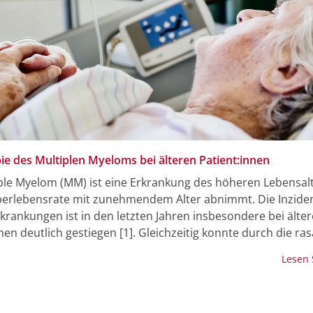
ie des Multiplen Myeloms bei älteren Patient:innen
ple Myelom (MM) ist eine Erkrankung des höheren Lebensalt
berlebensrate mit zunehmendem ­Alter abnimmt. Die Inzide
rankungen ist in den letzten Jahren insbesondere bei älte
nen deutlich gestiegen [1]. Gleichzeitig konnte durch die ra
ng der Therapielandschaft und den Einsatz neuer ­Substanz
Lesen
 (bispezifische Antikörper, CAR-T-Zellen) eine dramatische
ung des Gesamtüberlebens (OS) beim MM erreicht werden
en im Vergleich zu jüngeren Myelom-Patient:innen häufiger e