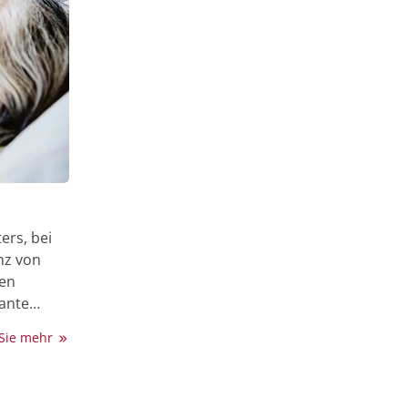
ers, bei
nz von
ren
sante
en und
 Sie mehr
. Obwohl
in