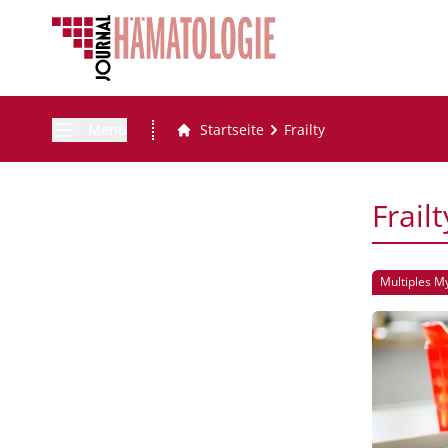
Menü
Startseite
Frailty
Frailt
Multiples 