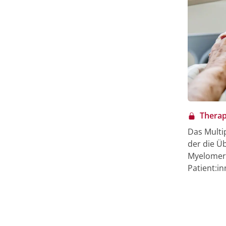
Therap
Das Multi
der die Ü
Myelomerk
Patient:in
Entwicklu
Therapien
Verbesser
bei älter