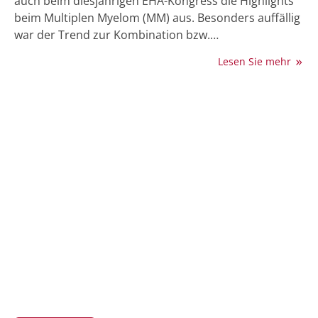
auch beim diesjährigen EHA-Kongress die Highlights
beim Multiplen Myelom (MM) aus. Besonders auffällig
war der Trend zur Kombination bzw.
Weiterentwicklung bispezifischer T-Zell-Engager –
Lesen Sie mehr
entweder durch duale Antikörperkombinationen oder
neuartige trispezifische Moleküle. Parallel dazu
präsentierten akademisch initiierte Studien
überzeugende Ergebnisse zu hochwirksamen
Quadruplet-Therapien im Transplant-Setting in der
Erstlinie. Außerdem wurden die mit Spannung
erwarteten Langzeitdaten der CARTITUDE-1-Studie
präsentiert. Nachfolgend werden ausgewählte
Abstracts vorgestellt, die diese Entwicklungen
exemplarisch abbilden.