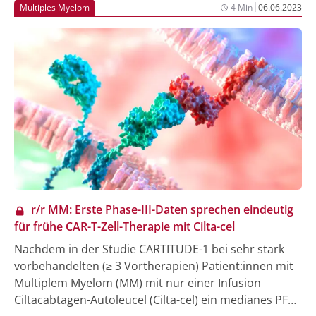
|
Multiples Myelom
4 Min
06.06.2023
r/r MM: Erste Phase-III-Daten sprechen eindeutig
für frühe CAR-T-Zell-Therapie mit Cilta-cel
Nachdem in der Studie CARTITUDE-1 bei sehr stark
vorbehandelten (≥ 3 Vortherapien) Patient:innen mit
Multiplem Myelom (MM) mit nur einer Infusion
Ciltacabtagen-Autoleucel (Cilta-cel) ein medianes PFS