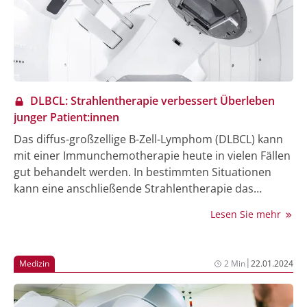
und Präsident des Jahreskongresses der Deutschen
Gesellschaft für Transfusionsmedizin und
Immunhämatologie (DGTI), gibt im Folgenden einen
Überblick zu aktuellen
Pathogeninaktivierungsverfahren.
DLBCL: Strahlentherapie verbessert Überleben
junger Patient:innen
Das diffus-großzellige B-Zell-Lymphom (DLBCL) kann
mit einer Immunchemotherapie heute in vielen Fällen
gut behandelt werden. In bestimmten Situationen
kann eine anschließende Strahlentherapie das
Outcome deutlich weiter verbessern. Die
Lesen Sie mehr
Langzeitanalyse einer Studie bei jüngeren DLBCL-
Patient:innen mit hohem Rückfallrisiko, die auf dem
Deutschen Krebskongress (DKK) 2024 vorgestellt
|
Medizin
2 Min
22.01.2024
wurde, bestätigt den Nutzen der Bestrahlung von
großen Lymphomherden (1, 2).