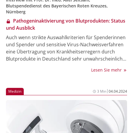
Blutspendedienst des Bayerischen Roten Kreuzes,
Nürnberg
Pathogeninaktivierung von Blutprodukten: Status
und Ausblick
Auch wenn strikte Auswahlkriterien für Spenderinnen
und Spender und sensitive Virus-Nachweisverfahren
eine Übertragung von Krankheitserregern durch
Blutprodukte in Deutschland sehr unwahrscheinlich
machen, stellen insbesondere neue Erreger weiterhin
Lesen Sie mehr
ein Restrisiko dar. Darüber hinaus besteht durch die
bakterielle Kontamination von
Thrombozytenkonzentraten eine weitere
|
Medizin
3 Min
04.04.2024
Sicherheitslücke. Neue Verfahren zur
Pathogeninaktivierung sollen den
Sicherheitsstandard verbessern und diese
Infektionsrisiken minimieren. Prof. Dr. Axel Seltsam,
Ärztlicher Direktor und Geschäftsführer des
Blutspendediensts des Bayerischen Roten Kreuzes