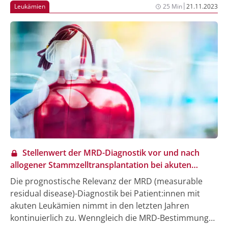
|
Leukämien
25 Min
21.11.2023
Körpergröße im Erwachsenalter erreichten. Auch war
die Behandlung mit einem erhöhten Risiko für frühe
Pubertät, Schilddrüsenunterfunktion und
Hypogonadismus verbunden. Kein Einfluss zeigte sich
jedoch auf Übergewicht oder Adipositas im
Erwachsenenalter.
Stellenwert der MRD-Diagnostik vor und nach
allogener Stammzelltransplantation bei akuten
Leukämien
Die prognostische Relevanz der MRD (measurable
residual disease)-Diagnostik bei Patient:innen mit
akuten Leukämien nimmt in den letzten Jahren
kontinuierlich zu. Wenngleich die MRD-Bestimmung