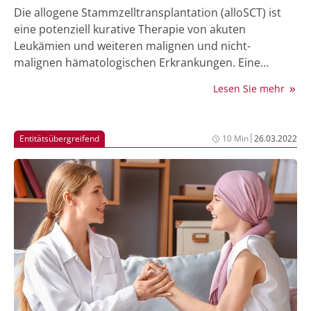
Die allogene Stammzelltransplantation (alloSCT) ist
eine potenziell kurative Therapie von akuten
Leukämien und weiteren malignen und nicht-
malignen hämatologischen Erkrankungen. Eine
häufige und oft schwerwiegende Komplikation nach
Lesen Sie mehr
alloSCT ist die Graft-versus-Host Erkrankung (GvHD),
die durch eine Immunreaktion von Spender-
Immunzellen gegen Empfängergewebe hervorgerufen
|
Entitätsübergreifend
10 Min
26.03.2022
wird. Die Inzidenz von GvHD über alle Schweregrade
wird auf etwa 30-70% nach alloSCT geschätzt (1-4).
Das Auftreten von GvHD trägt maßgeblich zur
Mortalität (5, 6), Morbidität und Einschränkung der
Lebensqualität von Patient:innen nach alloSCT bei (7,
8).