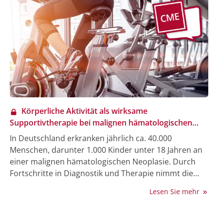
erlauben.
Körperliche Aktivität als wirksame
Supportivtherapie bei malignen hämatologischen
Neoplasien
In Deutschland erkranken jährlich ca. 40.000
Menschen, darunter 1.000 Kinder unter 18 Jahren an
einer malignen hämatologischen Neoplasie. Durch
Fortschritte in Diagnostik und Therapie nimmt die
altersstandardisierte Sterblichkeit seit den 1990er
Lesen Sie mehr
Jahren ab und die Lebensqualität rückt zunehmend in
den Fokus der Versorgung. Eine hohe Symp­tomlast,