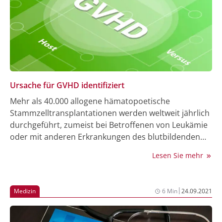
Wandel ist es auch in Zukunft notwendig, den
Stellenwert der HDT immer wieder neu zu bewerten.
Ursache für GVHD identifiziert
Mehr als 40.000 allogene hämatopoetische
Stammzelltransplantationen werden weltweit jährlich
durchgeführt, zumeist bei Betroffenen von Leukämie
oder mit anderen Erkrankungen des blutbildenden
Systems. Sehr häufig kommt es dabei zur Spender-
Lesen Sie mehr
gegen-Empfänger-Reaktion, einer entzündlichen
Erkrankung, die unterschiedliche Organe betreffen
kann und durch eine ungewünschte Abwehrreaktion
|
Medizin
6 Min
24.09.2021
der Spenderzellen und körpereigenen T-Zellen
entsteht. Forschende an CeMM, MedUni Wien und
LBI-RUD unter der Leitung von Georg Stary zeigen