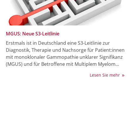
besondere Herausforderung dar, die durch einen
multiprofessionellen Ansatz bewältigt werden kann.
MGUS: Neue S3-Leitlinie
Erstmals ist in Deutschland eine S3-Leitlinie zur
Diagnostik, Therapie und Nachsorge für Patient:innen
mit monoklonaler Gammopathie unklarer Signifikanz
(MGUS) und für Betroffene mit Multiplem Myelom
erschienen. Das Leitlinienprogramm Onkologie hat
Lesen Sie mehr
die S3-Leitlinie unter Federführung der Deutschen
Gesellschaft für Hämatologie und Onkologie (DGHO)
e.V. und unter Mitwirkung von 24 Fachgesellschaften
sowie weiteren Organisationen herausgegeben. Das
Ziel ist es, evidenzbasierte Behandlungsmöglichkeiten
aufzuzeigen und daraus Standards für die Diagnostik
und Therapie von Betroffenen mit MGUS oder
Multiplem Myelom in Deutschland zu etablieren.