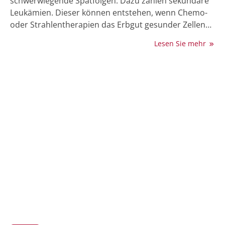
schwerwiegende Spätfolgen. Dazu zählen sekundäre
Leukämien. Dieser können entstehen, wenn Chemo-
oder Strahlentherapien das Erbgut gesunder Zellen
schädigen. Ein Forschungsteam unter Ulmer Leitung
Lesen Sie mehr
hat nun einen molekularen Schutzmechanismus
gegen solche Genomschäden entdeckt: Ein Peptid,
das Brüche in der DNA hemmen kann, ohne die
heilende Wirkung der eigentlichen Krebstherapie zu
beeinträchtigen. Die Erkenntnisse könnten
perspektivisch dazu beitragen, Krebstherapien
sicherer zu machen. Die Studie wurde im
renommierten Fachjournal Nature Communications
veröffentlicht.