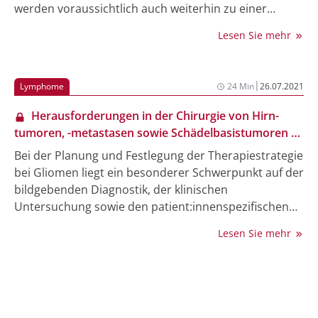
werden voraussichtlich auch weiterhin zu einer
steigenden Tendenz von Hauttumoren führen. Die
Lesen Sie mehr
häufigsten kutanen Neoplasien sind
Basalzellkarzinome, Plattenepithelkarzinome und das
maligne Melanom. Seltene Hauttumoren sind z.B. das
|
Lymphome
24 Min
26.07.2021
Merkelzellkarzinom (MCC) und das Angiosarkom. In
dieser Übersichtsarbeit wird die aktuelle Datenlage zu
Herausforderungen in der Chirurgie von Hirn­
den beiden zuletzt genannten Entitäten näher
tumoren, -metastasen sowie Schädelbasistumoren –
beleuchtet.
CME-Test Teil 3
Bei der Planung und Festlegung der Therapiestrategie
bei Gliomen liegt ein besonderer Schwerpunkt auf der
bildgebenden Diagnostik, der klinischen
Untersuchung sowie den patient:innenspezifischen
Faktoren. Der folgende Beitrag geht auf die
Lesen Sie mehr
perioperative Diagnostik sowie chirurgische
Therapieoptionen ein. Ein weiterer Fokus liegt auf der
Operation von Hirnmetastasen als den häufigsten
intrakraniellen Tumoren sowie auf der chirurgischen
Therapie von Schädelbasistumoren.