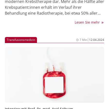
modernen Krebstherapie dar. Mehr als die Hälfte aller
Krebspatient:innen erhält im Verlauf ihrer
Behandlung eine Radiotherapie, bei etwa 50% aller
dauerhaften Tumorheilungen ist sie ein wesentlicher
Lesen Sie mehr
Therapiebaustein. Dieser Übersichtsartikel bietet eine
systematische Darstellung der aktuellen
radiotherapeutischen Verfahren – von
|
Transfusionsmedizin
7 Min
12.04.2024
konventionellen Techniken über IMRT und
stereotaktische Verfahren bis zur Ionentherapie.
Neben technischen Grundlagen werden praktische
Aspekte der Behandlungsplanung, Indikationsstellung
und des Nebenwirkungsmanagements für die
klinische Praxis erläutert.
Interview mit Prof. Dr. med. Axel Seltsam,