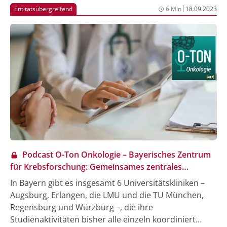
häufig verbunden mit einer Reduktion der
|
Entitätsübergreifend
6 Min
18.09.2023
physischen, kognitiven und psychosozialen
Leistungsfähigkeit, hat enorme Auswirkungen auf die
gesundheitsbezogene Lebensqualität der
Betroffenen. Gezielte körperliche Aktivität bietet in
allen Phasen der Erkrankung einen wirksamen nicht-
pharmakologischen Ansatz, um krankheits- und
therapieassoziierte Symptome und Nebenwirkungen
zu reduzieren und die Lebensqualität zu verbessern.
Podcast O-Ton Onkologie – Bayerisches Zentrum
für Krebsforschung: Gemeinsames zentrales
Studienregister für Bayern
In Bayern gibt es insgesamt 6 Universitätskliniken –
Augsburg, Erlangen, die LMU und die TU München,
Regensburg und Würzburg –, die ihre
Studienaktivitäten bisher alle einzeln koordiniert