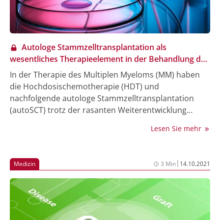
Autologe Stammzelltransplantation als
wesentliches Therapieelement in der Behandlung des
Multiplen Myeloms
In der Therapie des Multiplen Myeloms (MM) haben
die Hochdosischemotherapie (HDT) und
nachfolgende autologe Stammzelltransplantation
(autoSCT) trotz der rasanten Weiterentwicklung
neuer Substanzen und Therapiemöglichkeiten einen
Lesen Sie mehr
anhaltenden Stellenwert für geeignete Patient:innen
in der Erstlinientherapie. Durch die Kombination von
monoklonalen Antikörpern, Proteasom-Inhibitoren,
|
Medizin
3 Min
14.10.2021
Immunmodulatoren und Steroiden erfolgte eine
Weiterentwicklung der Erstlinientherapie. Diese
erreicht in Kombination mit einer HDT bei den
meisten Patient:innen hohe Ansprechraten sowie
tiefe, anhaltende Remissionen. In diesem raschen