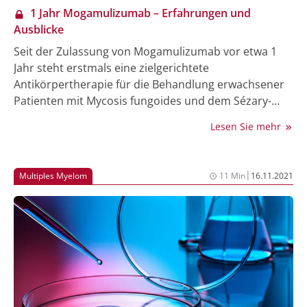
1 Jahr Mogamulizumab – Erfahrungen und
Ausblicke
Seit der Zulassung von Mogamulizumab vor etwa 1
Jahr steht erstmals eine zielgerichtete
Antikörpertherapie für die Behandlung erwachsener
Patienten mit Mycosis fungoides und dem Sézary-
Syndrom zur Verfügung, die mindestens eine
Lesen Sie mehr
vorherige systemische Therapie erhalten haben. Die
Charakteristika dieser beiden Subtypen der kutanen
T-Zell-Lymphome, neue Erkenntnisse aus der
|
Multiples Myelom
11 Min
16.11.2021
MAVORIC-Studie, erste Erfahrungen aus der Praxis
sowie multimodale Behandlungsansätze wurden bei
einer digitalen Pressekonferenz vorgestellt.