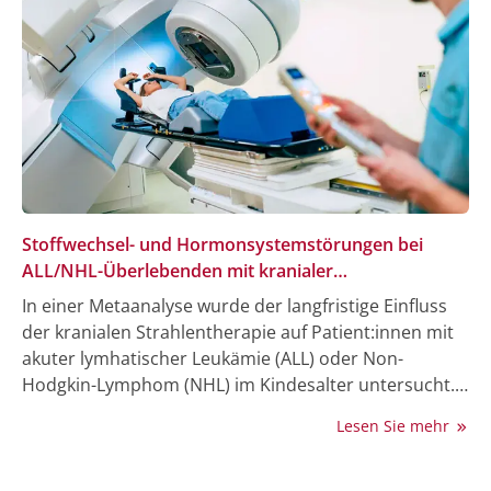
Stoffwechsel- und Hormonsystemstörungen bei
ALL/NHL-Überlebenden mit kranialer
Strahlentherapie im Kindesalter
In einer Metaanalyse wurde der langfristige Einfluss
der kranialen Strahlentherapie auf Patient:innen mit
akuter lymhatischer Leukämie (ALL) oder Non-
Hodgkin-Lymphom (NHL) im Kindesalter untersucht.
Die Behandlung kann das Risiko für Stoffwechsel- und
Lesen Sie mehr
Hormonsystemstörungen erhöhen. Die Analyse
zeigte, dass Patient:innen mit kranialer
Strahlentherapie häufiger eine geringere