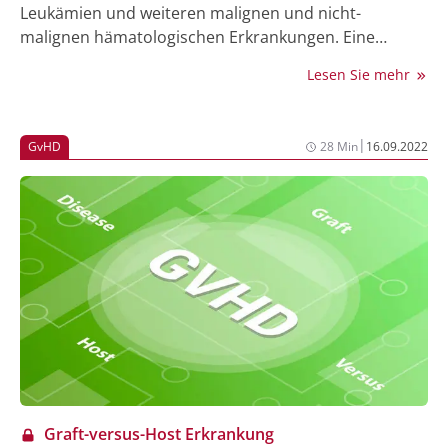
Leukämien und weiteren malignen und nicht-
malignen hämatologischen Erkrankungen. Eine
häufige und oft schwerwiegende Komplikation nach
Lesen Sie mehr
alloSCT ist die Graft-versus-Host Erkrankung (GvHD),
die durch eine Immunreaktion von Spender-
Immunzellen gegen Empfängergewebe hervorgerufen
|
GvHD
28 Min
16.09.2022
wird. Die Inzidenz von GvHD über alle Schweregrade
wird auf etwa 30-70% nach alloSCT geschätzt (1-4).
Das Auftreten von GvHD trägt maßgeblich zur
Mortalität (5, 6), Morbidität und Einschränkung der
Lebensqualität von Patient:innen nach alloSCT bei (7,
8).
Graft-versus-Host Erkrankung