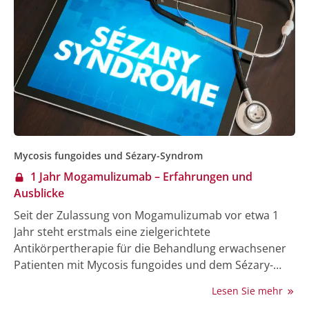
nun, wie diese körpereigenen, gewebsständigen T-
Zellen über das Blut in andere Organe, beispielsweise
den Darm, kommen und dort zur Entzündung
beitragen. Die Studie liefert wichtige Ansätze für eine
bessere Therapie bei Stammzelltransplantation und
neue Diagnosemöglichkeiten. Sie ist im Journal of
Experimental Medicine erschienen.
Mycosis fungoides und Sézary-Syndrom
1 Jahr Mogamulizumab – Erfahrungen und
Ausblicke
Seit der Zulassung von Mogamulizumab vor etwa 1
Jahr steht erstmals eine zielgerichtete
Antikörpertherapie für die Behandlung erwachsener
Patienten mit Mycosis fungoides und dem Sézary-
Syndrom zur Verfügung, die mindestens eine
Lesen Sie mehr
vorherige systemische Therapie erhalten haben. Die