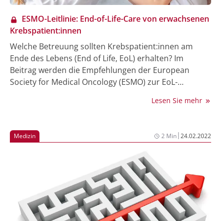
ESMO-Leitlinie: End-of-Life-Care von erwachsenen
Krebspatient:innen
Welche Betreuung sollten Krebspatient:innen am
Ende des Lebens (End of Life, EoL) erhalten? Im
Beitrag werden die Empfehlungen der European
Society for Medical Oncology (ESMO) zur EoL-
Versorgung von erwachsenen Patient:innen mit
Lesen Sie mehr
fortgeschrittener Krebserkrankung erläutert. Die EoL-
Care berücksichtigt die körperlichen, psychischen,
sozialen und spirituellen Aspekte der einzelnen
|
Medizin
2 Min
24.02.2022
Patient:innen und zielt v.a. auf den bestmöglichen
Erhalt der Lebensqualität, Nähe, Zuwendung und die
Linderung von Schmerzen ab. EoL-Care bedeutet eine
würdevolle Betreuung und Begleitung der
Patient:innen in den letzten Wochen und Tagen ihres
Lebens (care at the end of life) und stellt somit
fachlich, menschlich und auch organisatorisch eine