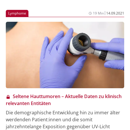
Charakteristika dieser beiden Subtypen der kutanen
T-Zell-Lymphome, neue Erkenntnisse aus der
|
Lymphome
19 Min
14.09.2021
MAVORIC-Studie, erste Erfahrungen aus der Praxis
sowie multimodale Behandlungsansätze wurden bei
einer digitalen Pressekonferenz vorgestellt.
Seltene Hauttumoren – Aktuelle Daten zu klinisch
relevanten Entitäten
Die demographische Entwicklung hin zu immer älter
werdenden Patient:innen und die somit
jahrzehntelange Exposition gegenüber UV-Licht