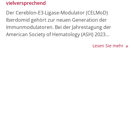
vielversprechend
Der Cereblon-E3-Ligase-Modulator (CELMoD)
Iberdomid gehört zur neuen Generation der
Immunmodulatoren. Bei der Jahrestagung der
American Society of Hematology (ASH) 2023
überraschte die experimentelle Substanz mit
Lesen Sie mehr
vielversprechenden Daten als Erhaltungstherapie
beim neu diagnostizierten multiplen Myelom (MM)
nach einer autologen Stammzelltransplantation
(ASCT), jedoch begleitet von hohen Neutropenieraten.