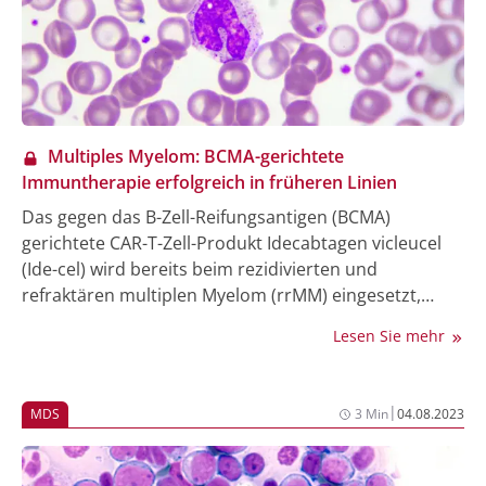
Multiples Myelom: BCMA-gerichtete
Immuntherapie erfolgreich in früheren Linien
Das gegen das B-Zell-Reifungsantigen (BCMA)
gerichtete CAR-T-Zell-Produkt Idecabtagen vicleucel
(Ide-cel) wird bereits beim rezidivierten und
refraktären multiplen Myelom (rrMM) eingesetzt,
wenn die Erkrankung trotz dreifacher Vorbehandlung
Lesen Sie mehr
weiter fortschreitet. Aktuelle Studiendaten haben nun
auch eine hohe Effektivität dieser Immuntherapie in
einer Real-World-Studie sowie in früheren
|
MDS
3 Min
04.08.2023
Therapielinien gezeigt. Zudem befinden sich BCMA-
gerichtete bispezifische Antikörper in der
Entwicklung, für die schon vielversprechende