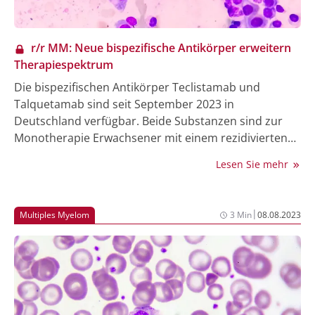
r/r MM: Neue bispezifische Antikörper erweitern
Therapiespektrum
Die bispezifischen Antikörper Teclistamab und
Talquetamab sind seit September 2023 in
Deutschland verfügbar. Beide Substanzen sind zur
Monotherapie Erwachsener mit einem rezidivierten
und refraktären multiplen Myelom (r/r MM) ab der 4.
Lesen Sie mehr
Behandlungslinie zugelassen (1, 2). Trotz eines
ähnlichen Wirkmechanismus binden sie allerdings
unterschiedliche Zielantigene, was deren Effektivität
|
Multiples Myelom
3 Min
08.08.2023
und Sicherheitsprofil beeinflusst.