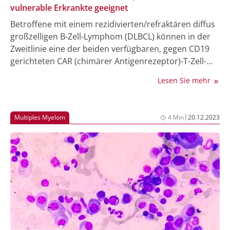
vulnerable Erkrankte geeignet
Betroffene mit einem rezidivierten/refraktären diffus
großzelligen B-Zell-Lymphom (DLBCL) können in der
Zweitlinie eine der beiden verfügbaren, gegen CD19
gerichteten CAR (chimärer Antigenrezeptor)-T-Zell-
Therapien erhalten: Lisocabtagene maraleucel (Liso-
Lesen Sie mehr
cel) oder Axicabtagen ciloleucel (Axi-cel). Beide CAR-T-
Zell-Therapien konnten ihre Effektivität auch bei
älteren Patient:innen unter Beweis stellen,
|
Multiples Myelom
4 Min
20.12.2023
insbesondere Liso-cel ist zudem für Erkrankte
geeignet, für die keine Hochdosischemotherapie mit
anschließender hämatopoetischer
Stammzelltransplantation vorgesehen ist.