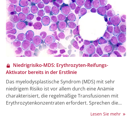
Studienergebnisse vorliegen.
Niedrigrisiko-MDS: Erythrozyten-Reifungs-
Aktivator bereits in der Erstlinie
Das myelodysplastische Syndrom (MDS) mit sehr
niedrigem Risiko ist vor allem durch eine Anämie
charakterisiert, die regelmäßige Transfusionen mit
Erythrozytenkonzentraten erfordert. Sprechen die
Betroffenen in dieser Situation nicht
Lesen Sie mehr
zufriedenstellend auf Erythropoese-stimulierende
Agenzien (ESA) an oder sind nicht dafür geeignet, ist
bei zusätzlich vorliegenden Ringsideroplasten die