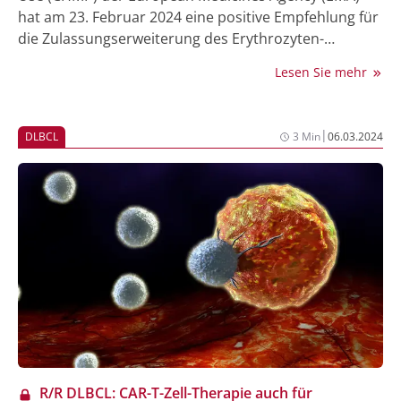
hat am 23. Februar 2024 eine positive Empfehlung für
die Zulassungserweiterung des Erythrozyten-
Reifungs-Aktivators Luspatercept abgegeben, die eine
Lesen Sie mehr
Erstlinientherapie des Medikaments bei Erwachsenen
mit einer Anämie aufgrund von myelodysplastischen
Syndromen (MDS) mit sehr niedrigem bis
|
DLBCL
3 Min
06.03.2024
intermediärem Risiko ermöglichen würde.
R/R DLBCL: CAR-T-Zell-Therapie auch für