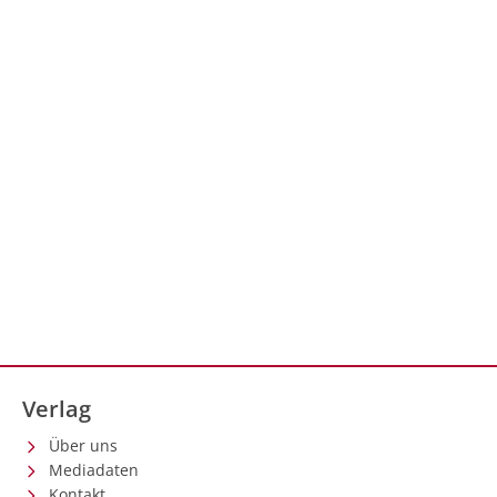
Therapie mit dem Erythrozyten-Reifungs-Aktivator
Luspatercept verfügbar (1). In der Phase-III-Studie
COMMANDS, deren Daten auf der European
Hematology Assoiation 2023 präsentiert wurden, hat
sich nun erstmals in einem direkten Vergleich mit ESA
(z.B. Epoetin alfa) die Überlegenheit der Substanz als
Erstlinientherapie gezeigt (2).
Verlag
Über uns
Mediadaten
Kontakt