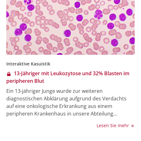
Interaktive Kasuistik
13-Jähriger mit Leukozytose und 32% Blasten im
peripheren Blut
Ein 13-jähriger Junge wurde zur weiteren
diagnostischen Abklärung aufgrund des Verdachts
auf eine onkologische Erkrankung aus einem
peripheren Krankenhaus in unsere Abteilung
überwiesen. Der Patient berichtete über eine seit
Lesen Sie mehr
etwa 2 Wochen zunehmende Schwellung im linken
zervikalen Bereich sowie über seit ungefähr einem