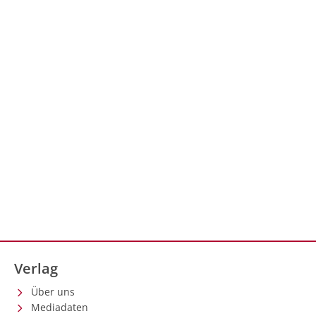
Monat bestehende Kopfschmerzen, Husten und
Übelkeit. Objektive Begleitsymptome wie
Gewichtsverlust, Nachtschweiß oder weitere
Anzeichen einer Infektion wurden verneint. In der
ersten Laboranalyse zeigte sich eine ausgeprägte
Leukozytose mit 30.000/µl sowie ein Blastenanteil von
32% im peripheren Blut.
Verlag
Über uns
Mediadaten