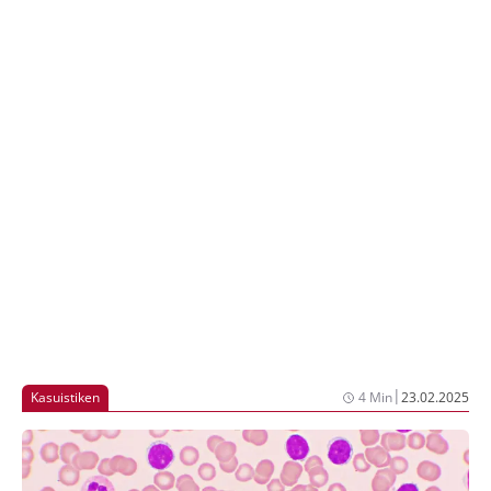
Behandlungsstrategien in den letzten Jahrzehnten auf
über 85% verbessert, doch schwere Komplikationen
und Rezidive bleiben die Hauptursachen für
Sterblichkeit. Dieser Artikel bietet eine umfassende
Übersicht über aktuelle diagnostische Verfahren,
Therapieansätze und zukunftsweisende
Entwicklungen, in der Behandlung von Kindern und
jungen Erwachsenen mit ALL.
|
Kasuistiken
4 Min
23.02.2025