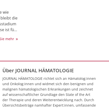
e wie
bleibt die
gsstadium
e ist für
d. Die
 Sie mehr
die
in Europa
Einwohner
nagement
Über JOURNAL HÄMATOLOGIE
n
mt, dass
JOURNAL HÄMATOLOGIE richtet sich an Hämatolog:innen
uf der
und Onkolog:innen und widmet sich den benignen und
chtung
malignen hämatologischen Erkrankungen und zeichnet
ben
auf wissenschaftlicher Grundlage den State of the Art
ome, die
der Therapie und deren Weiterentwicklung nach. Durch
mia vera
Übersichtsbeiträge namhafter Expert:innen, umfassende