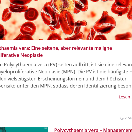
thaemia vera: Eine seltene, aber relevante maligne
iferative Neoplasie
 Polycythaemia vera (PV) selten auftritt, ist sie eine releva
eloproliferative Neoplasie (MPN). Die PV ist die häufigste
en vielseitigsten Erscheinungsformen und dem höchsten
risiko unter den MPN, sodass deren Identifizierung beson
st. Durch die Weiterentwicklung der Behandlungsstrategien h
Lesen
squalität der betroffenen Patient:innen verbessert und mög
ionen werden immer weiter minimiert. Insgesamt erfordert
idisziplinäre Herangehensweise, um eine effektive Betreuu
2 Mi
g zu gewährleisten.
Polycythaemia vera – Management