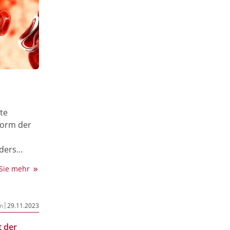
nte
 Form der
ders
at sich
 Sie mehr
liche
 die PV
ng und
|
n
29.11.2023
 der