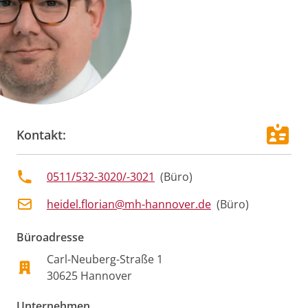
Kontakt:
0511/532-3020/-3021
(
Büro
)
heidel.florian@mh-hannover.de
(
Büro
)
Büroadresse
Carl-Neuberg-Straße 1
30625
Hannover
Unternehmen