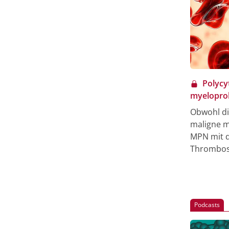
Polycy
myeloprol
Obwohl die
maligne my
MPN mit d
Thrombose
wichtig i
die Leben
Komplikat
eine mult
Podcasts
Behandlun