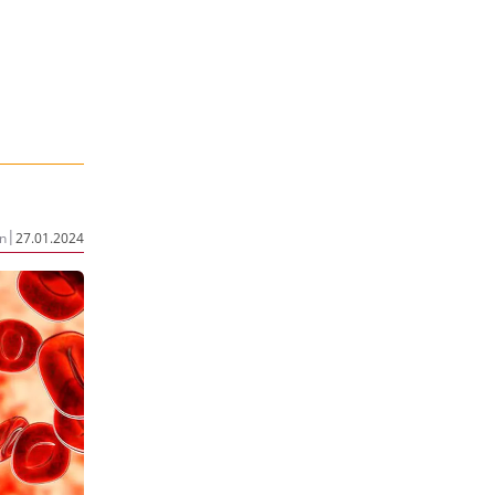
|
n
27.01.2024