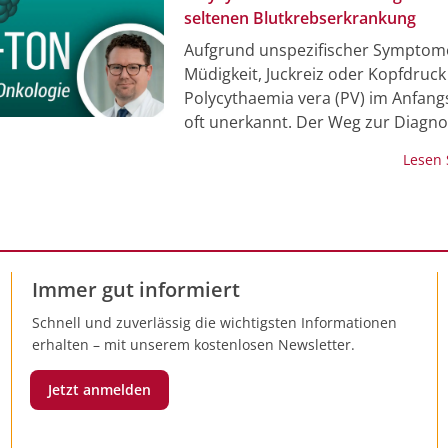
seltenen Blutkrebserkrankung
Aufgrund unspezifischer Symptom
Müdigkeit, Juckreiz oder Kopfdruck 
Polycythaemia vera (PV) im Anfan
oft unerkannt. Der Weg zur Diagnos
die Betroffenen lange und belasten
Lesen
Diagnose selbst ist ein Schock für 
Betroffenen. Jedes Jahr erkranken 
zwischen 0,4 und 2,8 von 100.000 
an dieser seltenen, malignen
Bluterkrankung. Das Therapiema
Immer gut informiert
der PV ist von zahlreichen Faktore
abhängig. Erschwerend hinzu kom
Schnell und zuverlässig die wichtigsten Informationen
etwa 30% der Betroffenen im Verla
erhalten – mit unserem kostenlosen Newsletter.
Erkrankung eine Progression in Ri
Fibrose oder akuter Leukämie erle
Jetzt anmelden
können. Gibt es spezifische Sympt
auf das Vorliegen einer Polycythae