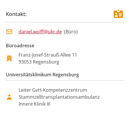
Kontakt:
daniel.wolff@ukr.de
(
Büro
)
Büroadresse
Franz-Josef-Strauß-Allee
11
93053
Regensburg
Universitätsklinikum Regensburg
Leiter GvH-Kompetenzzentrum
Stammzelltransplantationsambulanz
Innere Klinik III