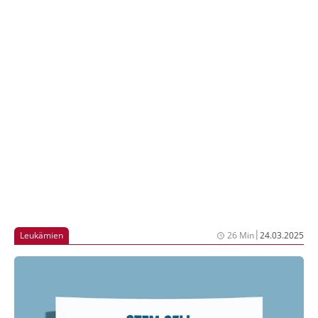
Mehrzahl der Fälle manifestiert sich die cGvHD 3
Monate bis 2 Jahre nach alloSCT. In den letzten 2
Jahrzehnten hat die Inzidenz der cGvHD
zugenommen, was u.a. dem steigenden
Patientenalter und der zunehmenden Anzahl nicht
verwandter Spender:innen zugerechnet wird [1].
|
Leukämien
26 Min
24.03.2025