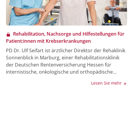
Rehabilitation, Nachsorge und Hilfestellungen für
Patient:innen mit Krebserkrankungen
PD Dr. Ulf Seifart ist ärztlicher Direktor der Rehaklinik
Sonnenblick in Marburg, einer Rehabilitationsklinik
der Deutschen Rentenversicherung Hessen für
internistische, onkologische und orthopädische
Erkrankungen, sowie nach einer COVID-19-Infektion
Lesen Sie mehr
(Post-COVID). Leistungen zur medizinischen
Rehabilitation und Anschlussheilbehandlung (AHB)
werden stationär und ganztägig ambulant
durchgeführt. Dr. Seifart geht im Interview auf
Rehabilitationsmaßnahmen, die Nachsorge sowie die
sozialen und wirtschaftlichen Folgen einer
Krebserkrankung, wie Arbeitsunfähigkeit, ein und