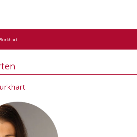
Burkhart
rten
urkhart