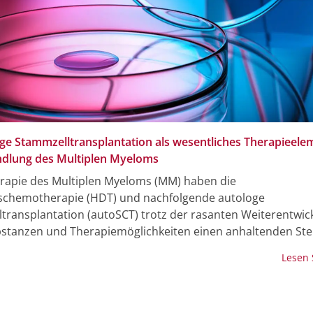
ge Stammzelltransplantation als wesentliches Therapieele
dlung des Multiplen Myeloms
erapie des Multiplen Myeloms (MM) haben die
chemotherapie (HDT) und nachfolgende autologe
transplantation (autoSCT) trotz der rasanten Weiterentwic
stanzen und Therapiemöglichkeiten einen anhaltenden Ste
ete Patient:innen in der Erstlinientherapie. Durch die Komb
Lesen
lonalen Antikörpern, Proteasom-Inhibitoren, Immunmodu
den erfolgte eine Weiterentwicklung der Erstlinientherapie
in Kombination mit einer HDT bei den meisten Patient:innen