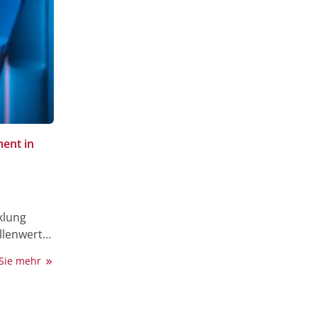
ment in
klung
llenwert
ination
 Sie mehr
latoren
. Diese
 hohe