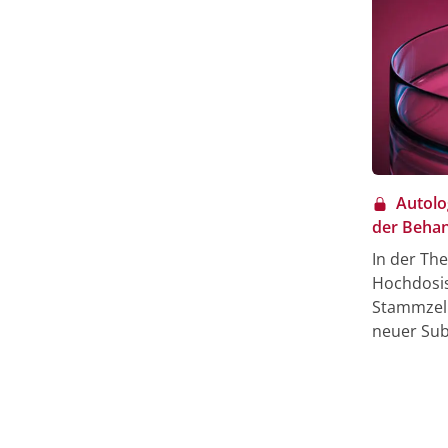
Autolo
der Behan
In der Th
Hochdosis
Stammzell
neuer Sub
für geeign
von monok
und Steroi
erreicht 