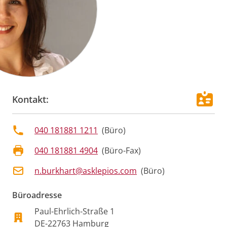
Kontakt:
040 181881 1211
(
Büro
)
040 181881 4904
(
Büro-Fax
)
n.burkhart@asklepios.com
(
Büro
)
Büroadresse
Paul-Ehrlich-Straße 1
DE
-
22763
Hamburg