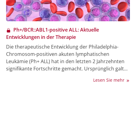
Ph+/BCR::ABL1-positive ALL: Aktuelle
Entwicklungen in der Therapie
Die therapeutische Entwicklung der Philadelphia-
Chromosom-positiven akuten lymphatischen
Leukämie (Ph+ ALL) hat in den letzten 2 Jahrzehnten
signifikante Fortschritte gemacht. Ursprünglich galt
die Ph+ ALL aufgrund der geringen Ansprechrate auf
Lesen Sie mehr
konventionelle Chemotherapie als schwer
behandelbar, vor allem in Abwesenheit einer
allogenen Stammzelltransplantation. Ein Umbruch in
der Therapie kam mit der Einführung von BCR::ABL1-
Tyrosinkinase-Inhibitoren (TKIs). Imatinib, der erste
zugelassene TKI, revolutionierte die Behandlung der
Ph+ ALL. Darauf aufbauend wurden zuletzt Zweit- und
Dritt-Generations-TKIs wie Dasatinib, Nilotinib und