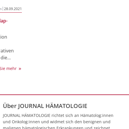
|
n
28.09.2021
ap-
tion
ativen
die
kämie
 Sie mehr
pische
CML), die
äre
t
tose
Über JOURNAL HÄMATOLOGIE
PN-
 handelt
JOURNAL HÄMATOLOGIE richtet sich an Hämatolog:innen
einer
und Onkolog:innen und widmet sich den benignen und
r
malignen hämatologischen Erkrankungen und zeichnet