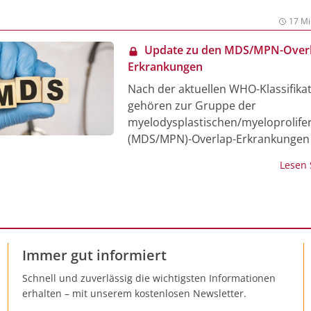
17 Mi
Update zu den MDS/MPN-Overl
Erkrankungen
Nach der aktuellen WHO-Klassifika
gehören zur Gruppe der
myelodysplastischen/myeloprolifer
(MDS/MPN)-Overlap-Erkrankungen 
chronische myelomonozytäre Leu
Lesen
(CMML), die BCR-ABL1-negative aty
chronische myeloische Leukämie (a
juvenile chronische myelomonozyt
Leukämie (JMML), die MDS/MPN mi
Ringsideroblasten und Thrombozy
Immer gut informiert
(MDS/MPN-RS-T) sowie die MDS/M
Unklassifizierbar (MDS/MPN-U). Es
Schnell und zuverlässig die wichtigsten Informationen
sich um seltene Erkrankungen mit 
erhalten – mit unserem kostenlosen Newsletter.
Inzidenz von jährlich allenfalls eine