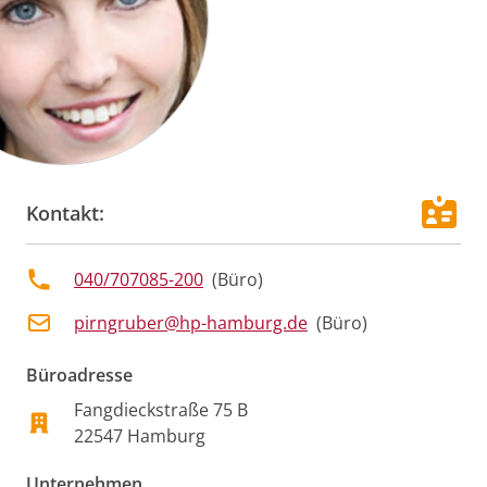
Kontakt:
040/707085-200
(
Büro
)
pirngruber@hp-hamburg.de
(
Büro
)
Büroadresse
Fangdieckstraße 75 B
22547
Hamburg
Unternehmen