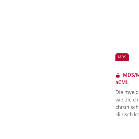
MDS
MDS/M
aCML
Die myelo
wie die c
chronisch
klinisch 
Beide Erk
myeloprol
Erscheinu