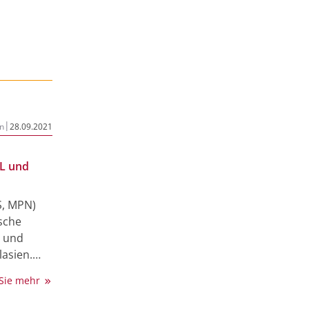
|
n
28.09.2021
L und
S, MPN)
sche
h und
lasien.
d
 Sie mehr
n