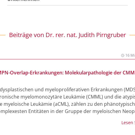
Beiträge von
Dr. rer. nat. Judith Pirngruber
16 Mi
PN-Overlap-Erkrankungen: Molekularpathologie der CMM
dysplastischen und myeloproliferativen Erkrankungen (MD
hronische myelomonozytäre Leukämie (CMML) und die atypi
e myeloische Leukämie (aCML), zählen zu den phänotypisc
komplexesten Entitäten in der Gruppe der myeloischen Neop
rankungen vereinen Eigenschaften myelodysplastischer un
Lesen
iferativer Neoplasien, was zu einem heterogenen klinische
ngsbild führt.