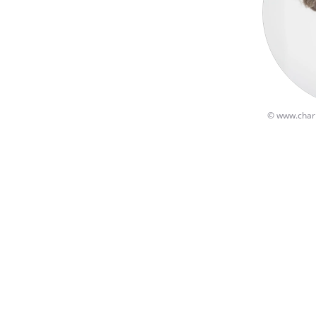
©
www.char