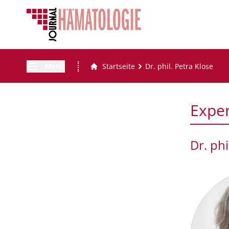
Menü
Startseite
Dr. phil. Petra Klose
Expe
Dr. phi