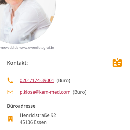
mewedd.de www.eventfotograf.in
Kontakt:
0201/174-39001
(
Büro
)
p.klose@kem-med.com
(
Büro
)
Büroadresse
Henricistraße
92
45136
Essen