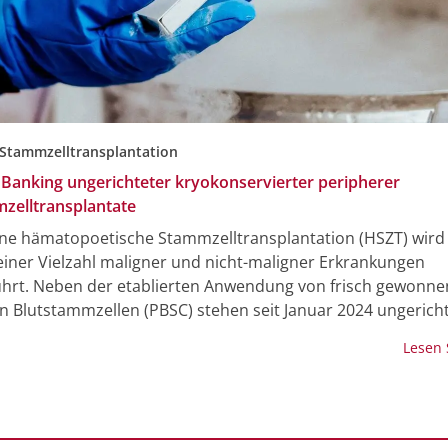
 Stammzelltransplantation
Banking ungerichteter kryokonservierter peripherer
zelltransplantate
ene hämatopoetische Stammzelltransplantation (HSZT) wird
einer Vielzahl maligner und nicht-maligner Erkrankungen
hrt. Neben der etablierten Anwendung von frisch gewonn
n Blutstammzellen (PBSC) stehen seit Januar 2024 ungerich
rvierte PBSC-Präparate (adult donor cryo­preserved units, 
Lesen
ehandlungsoption zur Verfügung. ADCU bieten entscheide
1. Eine signifikant reduzierte Time-to-Transplant dank einer
keit der Präparate mit bekannter Zellkomposition und Spezi
e Möglichkeit einer optimierten Planung von Konditionierun