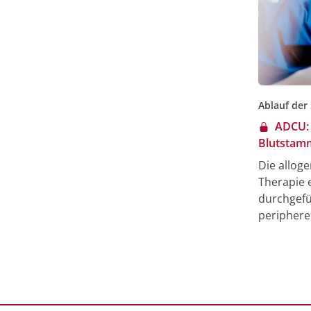
Ablauf der
ADCU: 
Blutstamm
Die allog
Therapie 
durchgefü
periphere
kryokonse
weitere B
Vorteile: 
Verfügbar
und 2. di