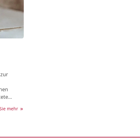
 zur
enen
tete
ADCU) als
 Sie mehr
nde
 100%igen
fikation
g und