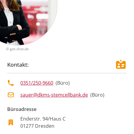
©
get-shot.de
Kontakt:
0351/250-9660
(
Büro
)
sauer@dkms-stemcellbank.de
(
Büro
)
Büroadresse
Enderstr. 94/Haus C
01277
Dresden