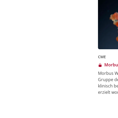
CME
Morbus
Morbus Wa
Gruppe de
klinisch 
erzielt w
Pathogen
resultier
BTK-Inhibi
Therapien