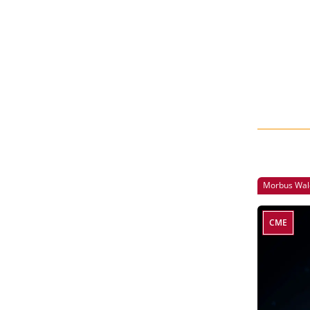
Morbus Wal
CME