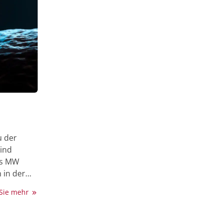
u der
sind
es MW
 in der
 Sie mehr
valenten
en Arzt