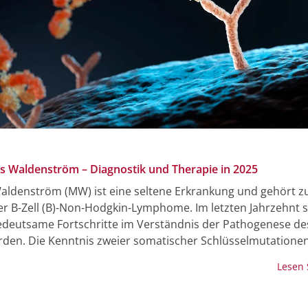
 Waldenström – Diagnostik und Therapie in 2025
ldenström (MW) ist eine seltene Erkrankung und gehört z
r B-Zell (B)-Non-Hodgkin-Lymphome. Im letzten Jahrzehnt 
bedeutsame Fortschritte im Verständnis der Pathogenese d
orden. Die Kenntnis zweier somatischer Schlüsselmutationen
ese des MW in den Genen MYD88 und CXCR4 und daraus
Lesen
ende Genotypen beeinflussen das Ansprechen gegenüber ko
toren und haben damit Einfluss auf die Wahl zielgerichteter
. Die betroffenen Patient:innen stellen für den behandelnd