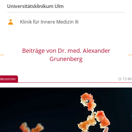
Universitätsklinikum Ulm
Klinik für Innere Medizin III
Beiträge von
Dr. med. Alexander
Grunenberg
denström
15 Mi