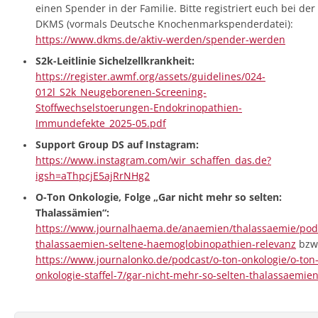
einen Spender in der Familie. Bitte registriert euch bei der
DKMS (vormals Deutsche Knochenmarkspenderdatei):
https://www.dkms.de/aktiv-werden/spender-werden
S2k-Leitlinie Sichelzellkrankheit:
https://register.awmf.org/assets/guidelines/024-
012l_S2k_Neugeborenen-Screening-
Stoffwechselstoerungen-Endokrinopathien-
Immundefekte_2025-05.pdf
Support Group DS auf Instagram:
https://www.instagram.com/wir_schaffen_das.de?
igsh=aThpcjE5ajRrNHg2
O-Ton Onkologie, Folge „Gar nicht mehr so selten:
Thalassämien“:
https://www.journalhaema.de/anaemien/thalassaemie/pod
thalassaemien-seltene-haemoglobinopathien-relevanz
bzw
https://www.journalonko.de/podcast/o-ton-onkologie/o-ton
onkologie-staffel-7/gar-nicht-mehr-so-selten-thalassaemie