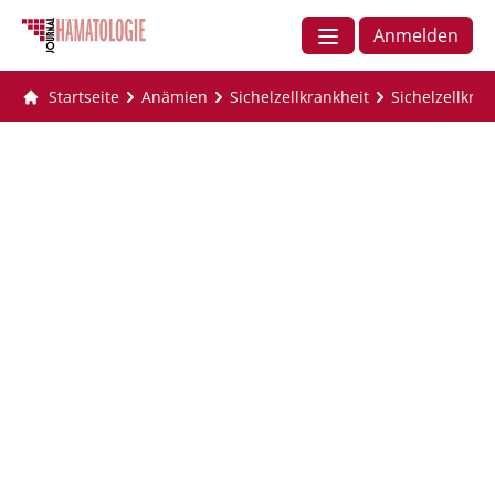
Anmelden
Startseite
Anämien
Sichelzellkrankheit
Sichelzellkra