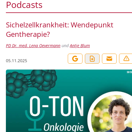
Podcasts
Sichelzellkrankheit: Wendepunkt
Gentherapie?
PD Dr. med. Lena Oevermann
und
Antje Blum
05.11.2025