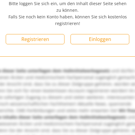
Bitte loggen Sie sich ein, um den Inhalt dieser Seite sehen
zu können.
Falls Sie noch kein Konto haben, können Sie sich kostenlos
registrieren!
Registrieren
Einloggen
e dieser Seite unterliegen dem Heilmittelwerbegesetz
und dürfen
enen Ärzten und medizinischem Fachpersonal zugänglich gemach
er Ansicht sind, dass Sie zu dieser Zielgruppe gehören, würden w
nn Sie sich für einen kostenlosen Account registrieren würden! Im
ie sofortigen Zugang zu diesem und vielen weiteren, interessanten
nisch-wissenschaftlichen Fachthemen! Aktuelle News, spannende
richte, CME-Fortbildungen und vieles mehr erwarten Sie!
Wir fre
e Inhalte dieser Seite unterliegen dem Heilmittelwerbegesetz
und
wiesenen Ärzten und medizinischem Fachpersonal zugänglich ge
nn Sie der Ansicht sind, dass Sie zu dieser Zielgruppe gehören, 