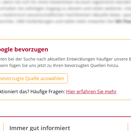
, wenn Sie sich für einen kostenlosen Account registrieren würden
erhalten Sie sofortigen Zugang zu diesem und vielen weiteren, in
u medizinisch-wissenschaftlichen Fachthemen! Aktuelle News, sp
richte, CME-Fortbildungen und vieles mehr erwarten Sie!
Wir fre
oogle bevorzugen
ten bei der Suche nach aktuellen Entwicklungen häufiger unsere B
ann fügen Sie uns jetzt zu Ihren bevorzugten Quellen hinzu.
 bevorzugte Quelle auswählen
ktioniert das? Häufige Fragen:
Hier erfahren Sie mehr
Immer gut informiert