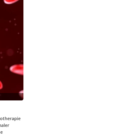
notherapie
maler
ie