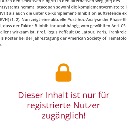
Durch den selektiven Eingriff in den alternativen Weg (AP) des
tsystems hemmt Iptacopan sowohl die komplementvermittelte i
IVH) als auch die unter C5-Komplement-Inhibition auftretende ex
VH) (1, 2). Nun zeigt eine aktuelle Post-hoc-Analyse der Phase-III
 dass der Faktor-B-Inhibitor unabhängig vom gewählten Anti-C5
ellent wirksam ist. Prof. Regis Peffault De Latour, Paris, Frankreich
als Poster bei der Jahrestagung der American Society of Hematolo
.
Dieser Inhalt ist nur für
registrierte Nutzer
zugänglich!