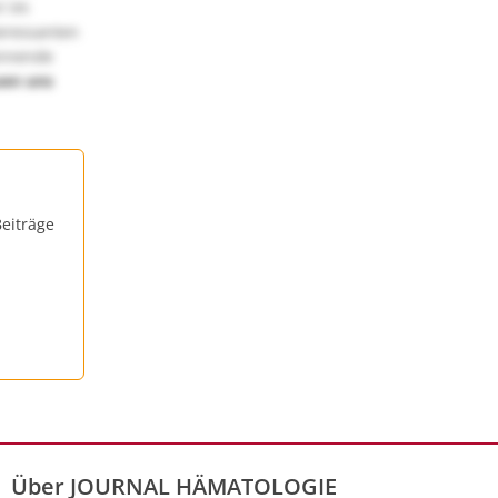
! Im
teressanten
annende
uen uns
eiträge
Über JOURNAL HÄMATOLOGIE