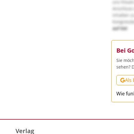
uns freuen
Anschluss 
Inhalten z
Kongressbe
auf Sie!
Bei G
Sie möch
sehen? D
Als
Wie fun
Verlag