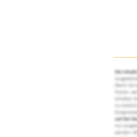
Die Inhalt
ausgewies
Wenn Sie d
freuen, we
erhalten S
zu medizi
Kongressbe
auf Sie!
Di
nur ausge
werden. We