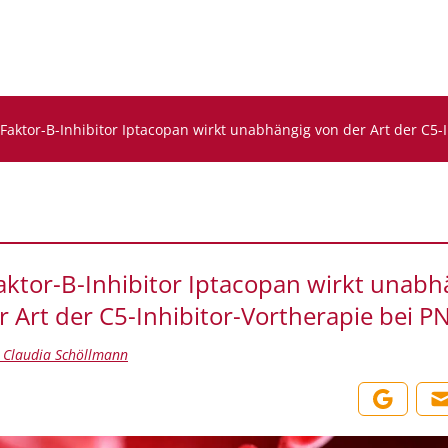
Faktor-B-Inhibitor Iptacopan wirkt unabhängig von der Art der C5-
aktor-B-Inhibitor Iptacopan wirkt unabh
r Art der C5-Inhibitor-Vortherapie bei P
t. Claudia Schöllmann