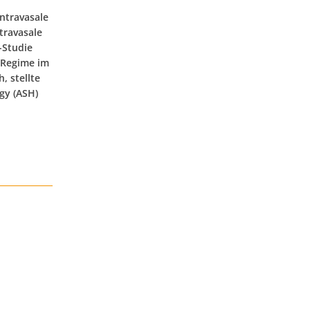
ntravasale
travasale
-Studie
-Regime im
, stellte
gy (ASH)