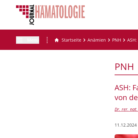
Menü
Startseite
Anämien
PNH
ASH: 
PNH
ASH: F
von de
Dr. rer. na
11.12.2024