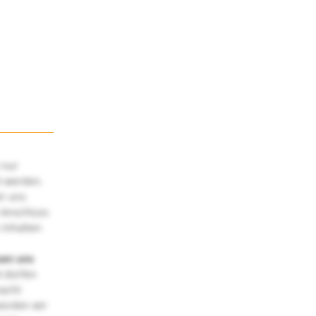
 nur
t werden.
ir uns
 Anschluss
 Inhalten
uen uns
 dürfen
macht
würden wir